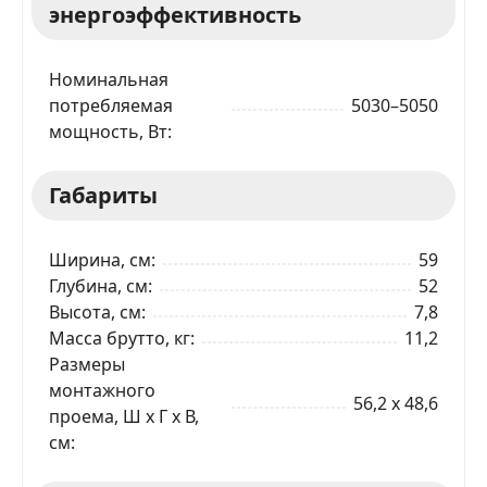
энергоэффективность
Номинальная
потребляемая
5030–5050
мощность, Вт
ЗАКАЗАТЬ В 1 КЛИК
Габариты
Ваше имя
Ширина, см
59
Глубина, см
52
Телефон
*
Высота, см
7,8
Масса брутто, кг
11,2
Размеры
Я даю согласие на обработку моих персональных
данных в соответствии
С ПРАВИЛАМИ
торговой
монтажного
площадки
56,2 x 48,6
проема, Ш x Г x В,
см
ОТПРАВИТЬ ЗАЯВКУ