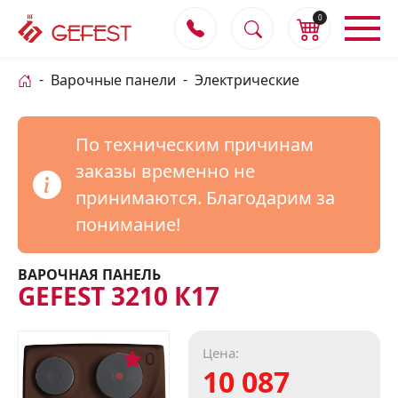
0
Варочные панели
Электрические
По техническим причинам
заказы временно не
принимаются. Благодарим за
понимание!
ВАРОЧНАЯ ПАНЕЛЬ
GEFEST 3210 К17
Цена:
0
10 087