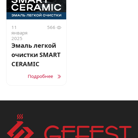
11
566
января
ЗАКАЗАТЬ В 1 КЛИК
2025
Эмаль легкой
очистки SMART
Ваше имя
CERAMIC
Подробнее
Телефон
*
Я даю согласие на обработку моих персональных
данных в соответствии
С ПРАВИЛАМИ
торговой
площадки
ОТПРАВИТЬ ЗАЯВКУ