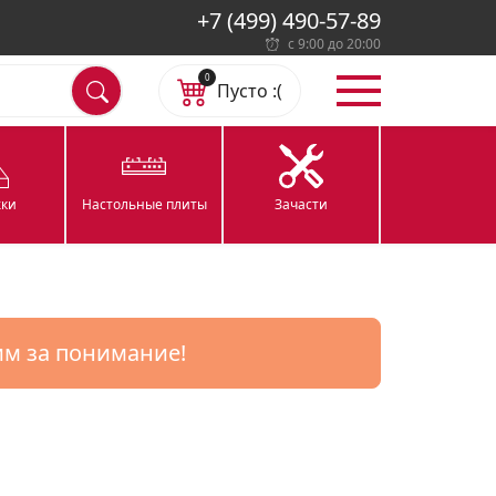
+7 (499) 490-57-89
с 9:00 до 20:00
0
Пусто :(
ки
Настольные плиты
Зачасти
им за понимание!