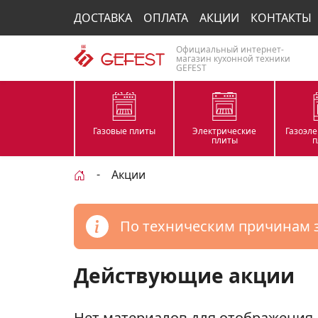
ДОСТАВКА
ОПЛАТА
АКЦИИ
КОНТАКТЫ
Официальный интернет-
магазин кухонной техники
GEFEST
Газовые плиты
Электрические
Газоэл
плиты
п
Акции
По техническим причинам 
Действующие акции
Нет материалов для отображения.