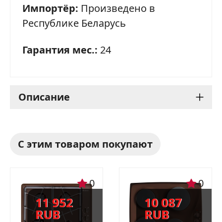
Импортёр:
Произведено в
Республике Беларусь
Гарантия мес.:
24
Описание
Кухонная вытяжка Gefest
С этим товаром покупают
2601 К47
Кухонная вытяжка Gefest 2601 К47 - это
0
0
отличное решение для тех, кто ценит
11 952
10 087
качество и функциональность по
RUB
RUB