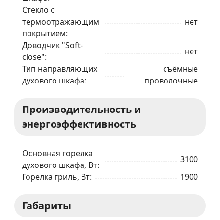
Стекло с
термоотражающим
нет
покрытием
Доводчик "Soft-
нет
close"
Тип направляющих
съёмные
духового шкафа
проволочные
ЗАКАЗАТЬ В 1 КЛИК
Производительность и
энергоэффективность
Ваше имя
Основная горелка
3100
духового шкафа, Вт
Телефон
*
Горелка гриль, Вт
1900
Я даю согласие на обработку моих персональных
Габариты
данных в соответствии
С ПРАВИЛАМИ
торговой
площадки