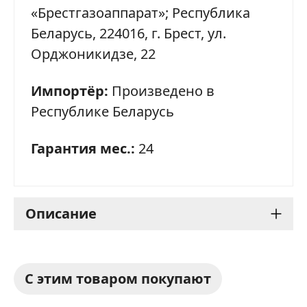
«Брестгазоаппарат»; Республика
Беларусь, 224016, г. Брест, ул.
Орджоникидзе, 22
Импортёр:
Произведено в
Республике Беларусь
Гарантия мес.:
24
Описание
Газовая плита Gefest 6100-
С этим товаром покупают
02 0012: надежная и