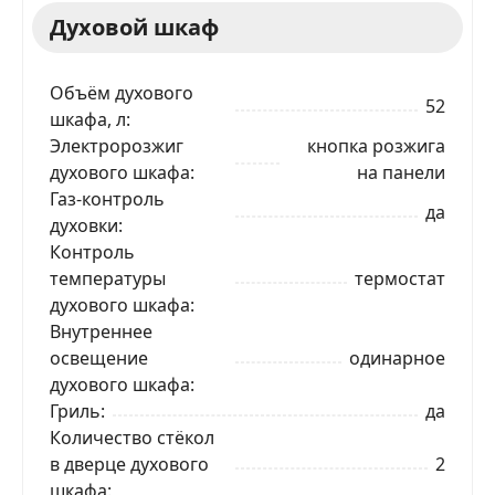
Духовой шкаф
Объём духового
52
шкафа, л
Электророзжиг
кнопка розжига
духового шкафа
на панели
Газ-контроль
да
духовки
Контроль
температуры
термостат
духового шкафа
Внутреннее
освещение
одинарное
духового шкафа
Гриль
да
Количество стёкол
в дверце духового
2
шкафа