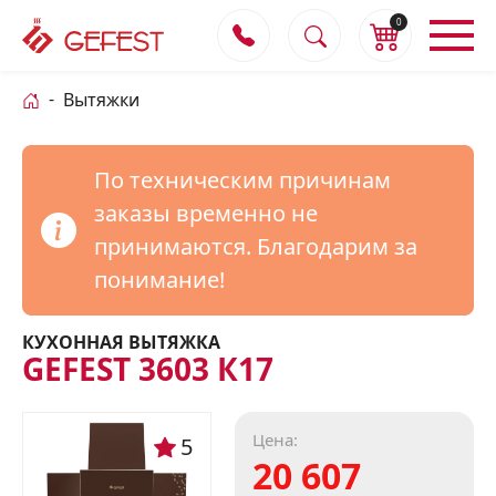
0
Вытяжки
По техническим причинам
заказы временно не
принимаются. Благодарим за
понимание!
КУХОННАЯ ВЫТЯЖКА
GEFEST 3603 К17
Цена:
5
20 607