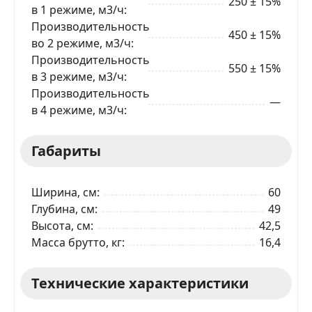
250 ± 15%
в 1 режиме, м3/ч
Производительность
ЗАКАЗАТЬ В 1 КЛИК
450 ± 15%
во 2 режиме, м3/ч
Производительность
550 ± 15%
в 3 режиме, м3/ч
Производительность
Ваше имя
—
в 4 режиме, м3/ч
Телефон
*
Габариты
Я даю согласие на обработку моих персональных
Ширина, см
60
данных в соответствии
С ПРАВИЛАМИ
торговой
площадки
Глубина, см
49
Высота, см
42,5
ОТПРАВИТЬ ЗАЯВКУ
Масса брутто, кг
16,4
Технические характеристики