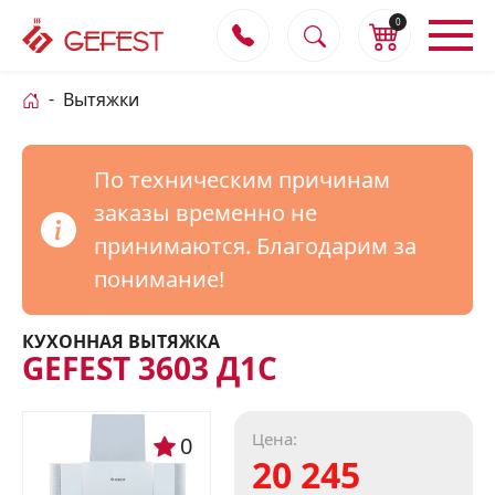
0
Вытяжки
По техническим причинам
заказы временно не
принимаются. Благодарим за
понимание!
КУХОННАЯ ВЫТЯЖКА
GEFEST 3603 Д1С
Цена:
0
20 245