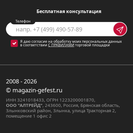
качественное освещение рабочей
Бесплатная консультация
поверхности.
Телефон
Характеристики:
Я даю согласие на обработку моих персональных данных
в соответствии
С ПРАВИЛАМИ
торговой площадки
Вытяжка Gefest ВО 3603 Д1С имеет
следующие характеристики:
Ширина:
60 см
2008 - 2026
Глубина:
49 см
© magazin-gefest.ru
Высота:
42, 5 см
ИНН 3241018433, ОГРН 1223200001870,
ООО "АЛТРЕЙД"
, 243600, Россия, Брянская область,
Производительность:
550 куб.м/ч
Злынковский район, Злынка, улица Тракторная 2,
помещение 1 офис 2
Уровень шума:
76 дБА
Тип фильтра:
металлический