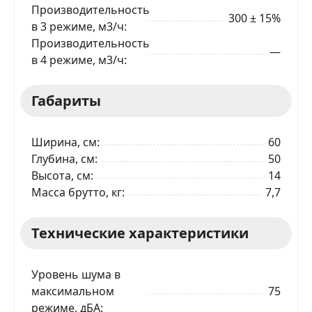
Производительность
300 ± 15%
в 3 режиме, м3/ч
Производительность
Ваше имя
—
в 4 режиме, м3/ч
Телефон
*
Габариты
Я даю согласие на обработку моих персональных
Ширина, см
60
данных в соответствии
С ПРАВИЛАМИ
торговой
площадки
Глубина, см
50
Высота, см
14
ОТПРАВИТЬ ЗАЯВКУ
Масса брутто, кг
7,7
Технические характеристики
Уровень шума в
максимальном
75
режиме, дБА