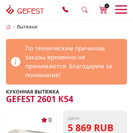
0
Вытяжки
По техническим причинам
заказы временно не
принимаются. Благодарим за
понимание!
КУХОННАЯ ВЫТЯЖКА
GEFEST 2601 К54
Цена:
0
5 869 RUB