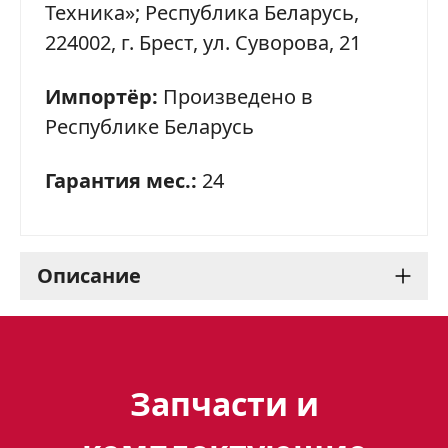
Техника»; Республика Беларусь,
224002, г. Брест, ул. Суворова, 21
Телефон
*
Импортёр:
Произведено в
Я даю согласие на обработку моих персональных
данных в соответствии
С ПРАВИЛАМИ
торговой
Республике Беларусь
площадки
Гарантия мес.:
24
ОТПРАВИТЬ ЗАЯВКУ
Описание
Кухонная вытяжка Gefest
ВО 1604 К74: идеальное
Запчасти и
решение для вашей