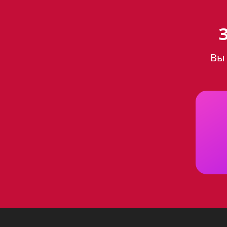
Кухонная вытяжка Ge
кухни
Вы 
Кухонная вытяжка Gefest 1502 
сочетает в себе функциональн
в борьбе с запахами и дымом,
Основные характеристи
Вытяжка Gefest 1502 К30 имее
Тип:
пристенная
Конструкция:
купольная
Цвет корпуса:
нержавеюща