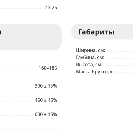
2 x 25
и
Габариты
ЗАКАЗАТЬ В 1 КЛИК
Ширина, см
Ваше имя
Глубина, см
Высота, см
160–185
Масса брутто, кг
Телефон
*
300 ± 15%
Я даю согласие на обработку моих персональных данных в соответствии
С ПРАВИЛАМИ
торговой площадки
450 ± 15%
600 ± 15%
ОТПРАВИТЬ ЗАЯВКУ
—