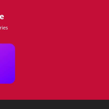
мощник для Вашей
е
ries
я любой кухни. Она идеально
олько эффективным помощником
ьеру.