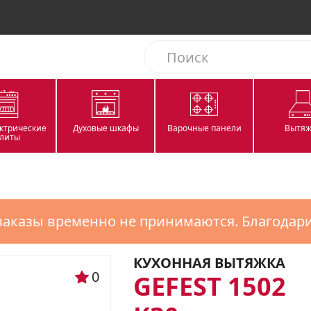
ектрические
Духовые шкафы
Варочные панели
Вытяж
литы
заказы временно не принимаются. Благодар
КУХОННАЯ ВЫТЯЖКА
0
GEFEST 1502