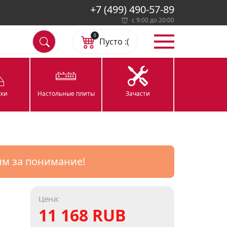
+7 (499) 490-57-89
с 9:00 до 20:00
0
Пусто :(
ки
Настольные плиты
Зачасти
им за понимание!
Цена:
11 168 RUB