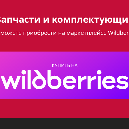
fest 1502 К30 - стильный по
Запчасти и комплектующи
можете приобрести на маркетплейсе Wildber
К30 - это стильное и практичное решение дл
ость и современный дизайн, делая ее не т
 но и красивым дополнением к Вашему интер
КУПИТЬ НА
ки
т следующие основные характеристики:
я сталь