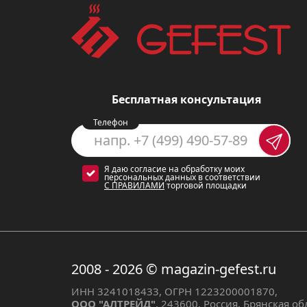
Цвет окантовки/панели:
н
Производительность мот
Тип управления:
механиче
Бесплатная консультация
Преимущества модели
Телефон
Кухонная вытяжка Gefest 1502
покупателей:
Я даю согласие на обработку моих
персональных данных в соответствии
С ПРАВИЛАМИ
торговой площадки
Стильный дизайн
: выпол
современный дизайн, кото
Высокая производительн
2008 - 2026
© magazin-gefest.ru
справляется с удалением 
ИНН 3241018433, ОГРН 1223200001870,
ароматных блюд.
ООО "АЛТРЕЙД"
, 243600, Россия, Брянская о