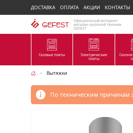
ДОСТАВКА
ОПЛАТА
АКЦИИ
КОНТАКТЫ
Официальный интернет-
магазин кухонной техники
GEFEST
Газовые плиты
Электрические
Газоэл
плиты
п
Вытяжки
По техническим причинам 