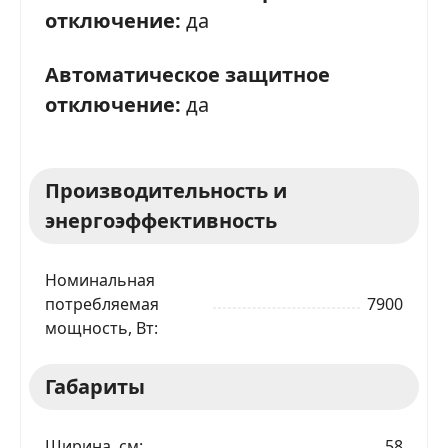
отключение:
да
Автоматическое защитное
отключение:
да
ЗАКАЗАТЬ В 1 КЛИК
Производительность и
энергоэффективность
Ваше имя
Номинальная
Телефон
*
потребляемая
7900
мощность, Вт
Я даю согласие на обработку моих персональных
данных в соответствии
С ПРАВИЛАМИ
торговой
Габариты
площадки
ОТПРАВИТЬ ЗАЯВКУ
Ширина, см
58