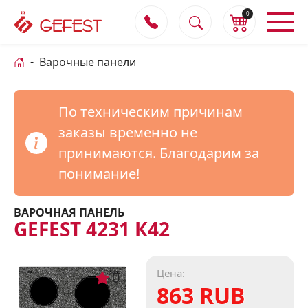
0
Варочные панели
По техническим причинам
заказы временно не
принимаются. Благодарим за
понимание!
ВАРОЧНАЯ ПАНЕЛЬ
GEFEST 4231 К42
Цена:
0
863 RUB