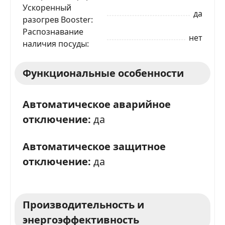
Ускоренный
да
разогрев Booster
Распознавание
нет
наличия посуды
Функциональные особенности
Автоматическое аварийное
ЗАКАЗАТЬ В 1 КЛИК
отключение:
да
Автоматическое защитное
Ваше имя
отключение:
да
Телефон
*
Производительность и
энергоэффективность
Я даю согласие на обработку моих персональных