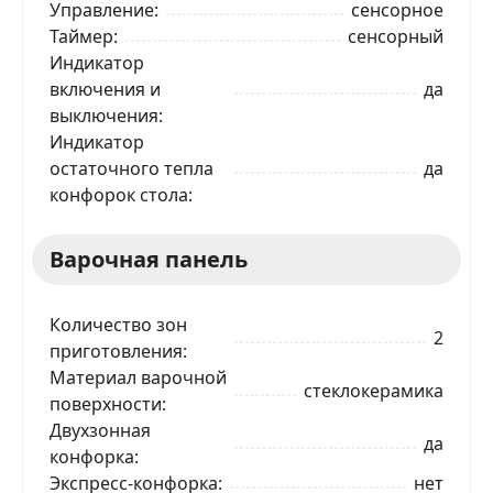
Управление
сенсорное
Таймер
сенсорный
Индикатор
включения и
да
выключения
Индикатор
остаточного тепла
да
конфорок стола
Варочная панель
Количество зон
2
приготовления
Материал варочной
стеклокерамика
поверхности
Двухзонная
да
конфорка
Экспресс-конфорка
нет