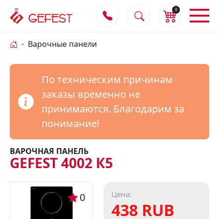
0
Варочные панели
По техническим причинам
заказы временно не
принимаются. Благодарим за
понимание!
ВАРОЧНАЯ ПАНЕЛЬ
GEFEST 4002 К5
Цена:
0
438 RUB