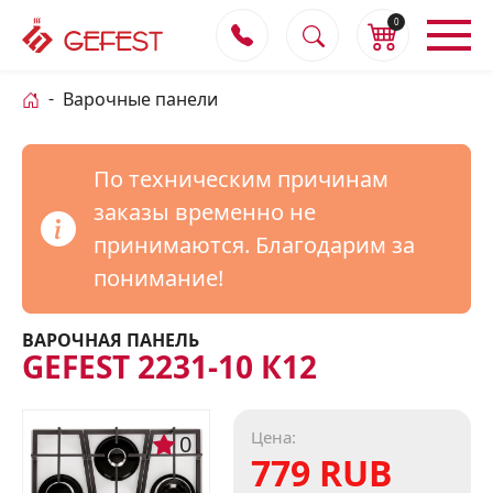
0
Варочные панели
По техническим причинам
заказы временно не
принимаются. Благодарим за
понимание!
ВАРОЧНАЯ ПАНЕЛЬ
GEFEST 2231-10 К12
Цена:
0
779 RUB