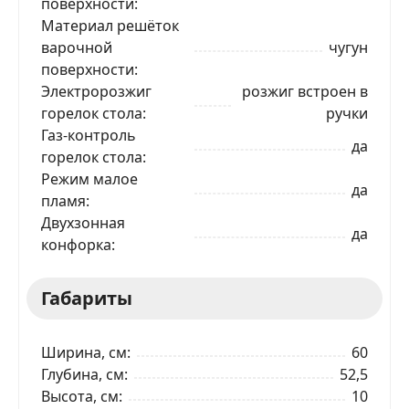
поверхности
Материал решёток
варочной
чугун
поверхности
Электророзжиг
розжиг встроен в
ЗАКАЗАТЬ В 1 КЛИК
горелок стола
ручки
Газ-контроль
да
горелок стола
Режим малое
Ваше имя
да
пламя
Двухзонная
да
конфорка
Телефон
*
Габариты
Я даю согласие на обработку моих персональных
данных в соответствии
С ПРАВИЛАМИ
торговой
площадки
Ширина, см
60
Глубина, см
52,5
ОТПРАВИТЬ ЗАЯВКУ
Высота, см
10