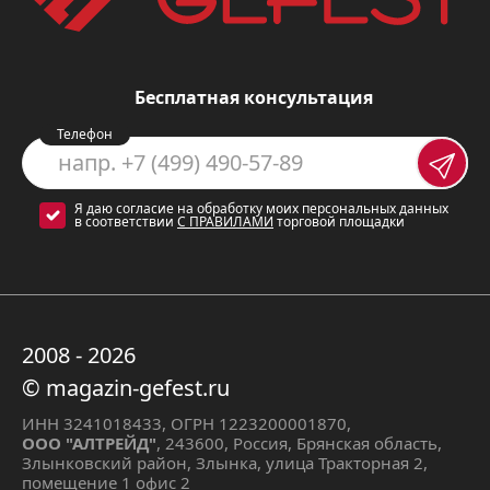
не требует дополнительных знаний
и навыков.
Розжиг горелок, встроенный в ручки
-
Бесплатная консультация
позволяет легко и быстро зажечь
Телефон
конфорку.
Чугунные решетки
- устойчивы и
Я даю согласие на обработку моих персональных данных
в соответствии
С ПРАВИЛАМИ
торговой площадки
долговечны, обеспечивают
надежную опору для посуды.
Газ-контроль
- обеспечивает
безопасность во время готовки, так
2008 - 2026
как система автоматически
© magazin-gefest.ru
перекрывает подачу газа при
потухании пламени.
ИНН 3241018433, ОГРН 1223200001870,
ООО "АЛТРЕЙД"
, 243600, Россия, Брянская область,
Режим "малое пламя"
- позволяет
Злынковский район, Злынка, улица Тракторная 2,
помещение 1 офис 2