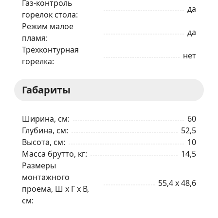
Газ-контроль
да
горелок стола
Режим малое
да
пламя
Трёхконтурная
нет
горелка
Габариты
Ширина, см
60
Глубина, см
52,5
Высота, см
10
Масса брутто, кг
14,5
Размеры
монтажного
55,4 x 48,6
проема, Ш x Г x В,
см