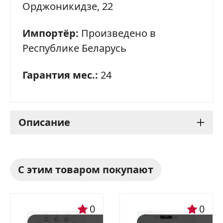
ОТПРАВИТЬ ЗАЯВКУ
Орджоникидзе, 22
Импортёр:
Произведено в
Республике Беларусь
Гарантия мес.:
24
Описание
Варочная панель Gefest
С этим товаром покупают
2231-03 К32: стильный и
функциональный
0
0
помощник на вашей