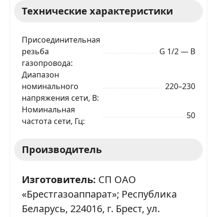
Технические характеристики
Присоединительная
резьба
G 1/2 — В
газопровода
Диапазон
ЗАКАЗАТЬ В 1 КЛИК
номинального
220–230
напряжения сети, В
Номинальная
50
Ваше имя
частота сети, Гц
Производитель
Телефон
*
Изготовитель:
СП ОАО
Я даю согласие на обработку моих персональных
данных в соответствии
С ПРАВИЛАМИ
торговой
«Брестгазоаппарат»; Республика
площадки
Беларусь, 224016, г. Брест, ул.