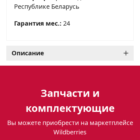
Республике Беларусь
Гарантия мес.:
24
Описание
Варочная панель Gefest
2230-01 К95 - стильный и
Запчасти и
функциональный
комплектующие
помощник на кухне
Вы можете приобрести на маркетплейсе
Варочная панель Gefest 2230-01 К95 –
Wildberries
это стильная и функциональная