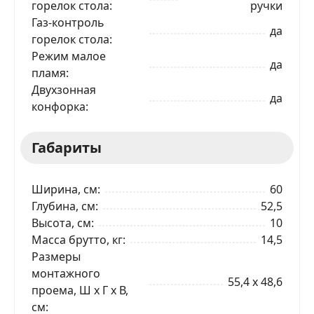
горелок стола
ручки
Газ-контроль
да
горелок стола
ЗАКАЗАТЬ В 1 КЛИК
Режим малое
да
пламя
Двухзонная
да
Ваше имя
конфорка
Габариты
Телефон
*
Ширина, см
60
Я даю согласие на обработку моих персональных
данных в соответствии
С ПРАВИЛАМИ
торговой
Глубина, см
52,5
площадки
Высота, см
10
Масса брутто, кг
14,5
ОТПРАВИТЬ ЗАЯВКУ
Размеры
монтажного
55,4 x 48,6
проема, Ш x Г x В,
см