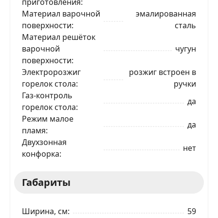
приготовления
Материал варочной
эмалированная
поверхности
сталь
Материал решёток
варочной
чугун
поверхности
Электророзжиг
розжиг встроен в
горелок стола
ручки
Газ-контроль
да
горелок стола
Режим малое
да
пламя
Двухзонная
нет
конфорка
Габариты
Ширина, см
59
ЗАКАЗАТЬ В 1 КЛИК