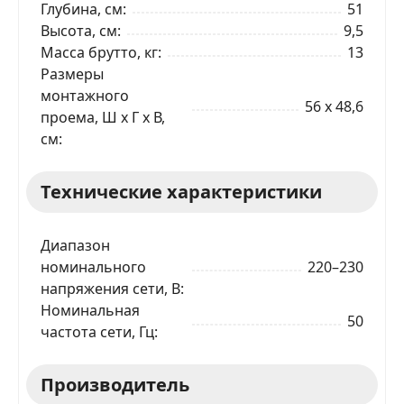
Глубина, см
51
Высота, см
9,5
Масса брутто, кг
13
Размеры
Ваше имя
монтажного
56 x 48,6
проема, Ш x Г x В,
Телефон
*
см
Технические характеристики
Я даю согласие на обработку моих персональных
данных в соответствии
С ПРАВИЛАМИ
торговой
площадки
Диапазон
ОТПРАВИТЬ ЗАЯВКУ
номинального
220–230
напряжения сети, В
Номинальная
50
частота сети, Гц
Производитель