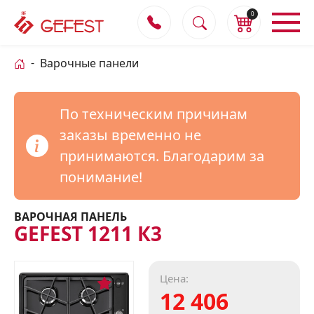
0
Варочные панели
По техническим причинам
заказы временно не
принимаются. Благодарим за
понимание!
ВАРОЧНАЯ ПАНЕЛЬ
GEFEST 1211 К3
Цена:
0
12 406