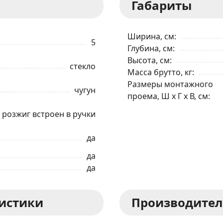
Габариты
Ширина, см
5
Глубина, см
Высота, см
стекло
Масса брутто, кг
Размеры монтажного
чугун
проема, Ш x Г x В, см
розжиг встроен в ручки
да
да
да
ристики
Производител