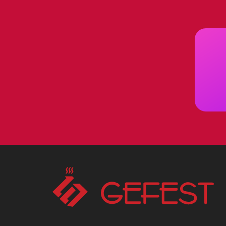
современный и классический 
Панель отличается простой в э
очистить от загрязнений.
Она имеет отличные эксплуата
привлекательной для широкого
Сценарии использован
Варочная панель Gefest 2340 К
для людей, любят готовить р
Благодаря широкой функциона
кухни.