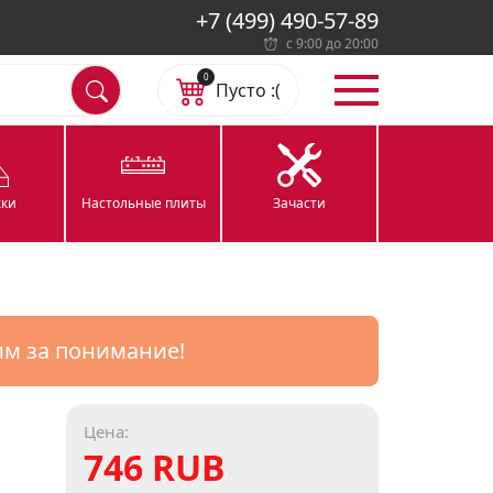
+7 (499) 490-57-89
с 9:00 до 20:00
0
Пусто :(
ки
Настольные плиты
Зачасти
им за понимание!
Цена:
746 RUB