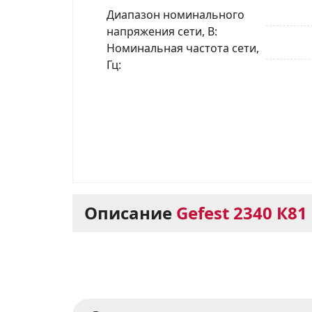
Диапазон номинального
напряжения сети, В
Номинальная частота сети,
Гц
Описание
Gefest 2340 К81
Варочная панель Gef
для Вашей кухни