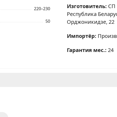
Изготовитель:
СП 
220–230
Республика Беларусь
ЗАКАЗАТЬ В 1 КЛИК
50
Орджоникидзе, 22
Ваше имя
Импортёр:
Произв
Гарантия мес.:
24
Телефон
*
Я даю согласие на обработку моих персональных данных в соответствии
С ПРАВИЛАМИ
торговой площадки
ОТПРАВИТЬ ЗАЯВКУ
est 2340 К81 - стильный и ф