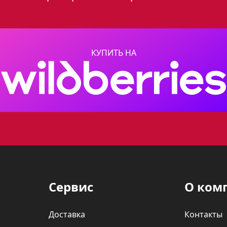
интерьер.
ксплуатации и уходе, благодаря стеклянной 
КУПИТЬ НА
ционные характеристики и приемлемую цену,
 круга покупателей.
ия
81 прекрасно подойдет для приготовления бл
азнообразные кулинарные шедевры.
Сервис
О ком
льности и стильному дизайну, она станет 
Доставка
Контакты