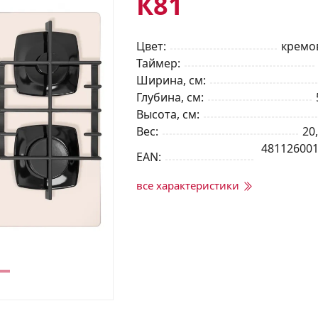
К81
Цвет
кремо
Таймер
Ширина, см
Глубина, см
Высота, см
Вес
20,
48112600
EAN
все характеристики