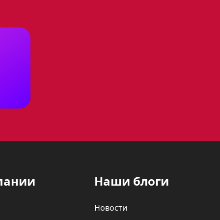
поверхности, которую легко
 что делает ее
юд в больших семьях, а также
пании
Наши блоги
настоящим украшением Вашей
Новости