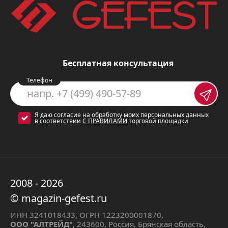
Независимая установка
: панель
может быть установлена отдельно
от духового шкафа, что позволяет
Бесплатная консультация
разместить ее в наиболее удобном
для вас месте.
Телефон
Четыре газовые конфорки
:
варочная панель оснащена
Я даю согласие на обработку моих персональных данных
в соответствии
С ПРАВИЛАМИ
торговой площадки
четырьмя газовыми конфорками,
которые позволяют готовить
одновременно несколько блюд.
Прочная поверхность из
2008 - 2026
закаленного стекла
: поверхность
© magazin-gefest.ru
панели изготовлена из
ИНН 3241018433, ОГРН 1223200001870,
ООО "АЛТРЕЙД"
, 243600, Россия, Брянская область,
закаленного стекла, которое