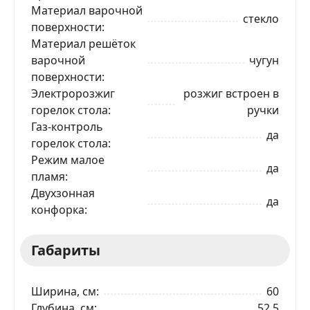
Материал варочной
стекло
поверхности
Материал решёток
варочной
чугун
поверхности
Электророзжиг
розжиг встроен в
ЗАКАЗАТЬ В 1 КЛИК
горелок стола
ручки
Газ-контроль
да
горелок стола
Ваше имя
Режим малое
да
пламя
Двухзонная
Телефон
*
да
конфорка
Я даю согласие на обработку моих персональных
Габариты
данных в соответствии
С ПРАВИЛАМИ
торговой
площадки
Ширина, см
60
ОТПРАВИТЬ ЗАЯВКУ
Глубина, см
52,5