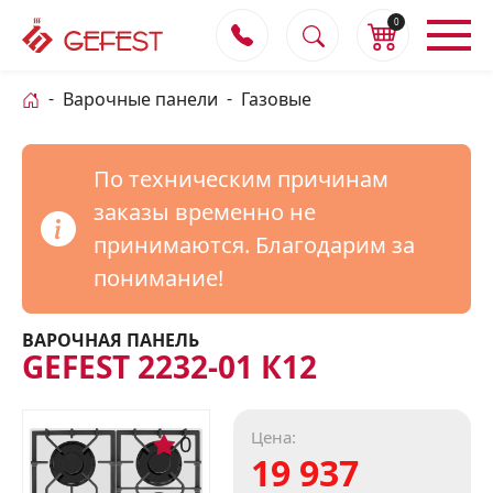
0
Варочные панели
Газовые
По техническим причинам
заказы временно не
принимаются. Благодарим за
понимание!
ВАРОЧНАЯ ПАНЕЛЬ
GEFEST 2232-01 К12
Цена:
0
19 937