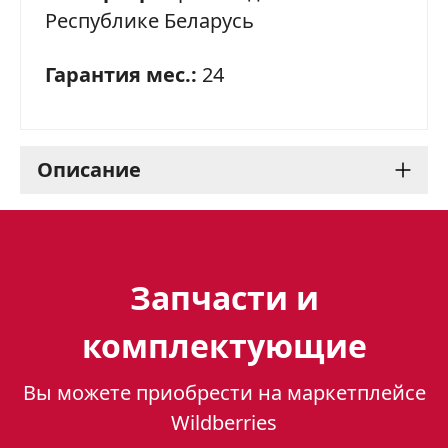
Республике Беларусь
Гарантия мес.:
24
Описание
Варочная панель Gefest
2231 К69: стильная и
Запчасти и
функциональная
комплектующие
Варочная панель Gefest 2231 К69 - это
Вы можете приобрести на маркетплейсе
отличное решение для тех, кто ценит
Wildberries
комфорт и функциональность на