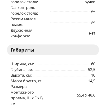
горелок стола
ручки
Газ-контроль
да
горелок стола
ЗАКАЗАТЬ В 1 КЛИК
Режим малое
да
пламя
Двухзонная
нет
Ваше имя
конфорка
Габариты
Телефон
*
Ширина, см
60
Я даю согласие на обработку моих персональных
данных в соответствии
С ПРАВИЛАМИ
торговой
Глубина, см
52,5
площадки
Высота, см
10
Масса брутто, кг
14,5
ОТПРАВИТЬ ЗАЯВКУ
Размеры
монтажного
55,4 x 48,6
проема, Ш x Г x В,
см