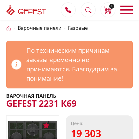
0
Варочные панели
Газовые
По техническим причинам
заказы временно не
принимаются. Благодарим за
понимание!
ВАРОЧНАЯ ПАНЕЛЬ
GEFEST 2231 К69
Цена:
0
19 303