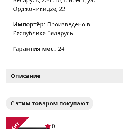
Беларусь, 224016, г. Брест, ул.
ОТПРАВИТЬ ЗАЯВКУ
Орджоникидзе, 22
Импортёр:
Произведено в
Республике Беларусь
Гарантия мес.:
24
Описание
Варочная панель Gefest
С этим товаром покупают
2231-08 Р3 - стильная и
функциональная
Хит
0