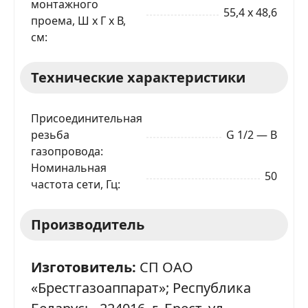
монтажного
55,4 x 48,6
проема, Ш x Г x В,
см
Технические характеристики
Присоединительная
ЗАКАЗАТЬ В 1 КЛИК
резьба
G 1/2 — В
газопровода
Номинальная
50
Ваше имя
частота сети, Гц
Телефон
*
Производитель
Изготовитель:
СП ОАО
Я даю согласие на обработку моих персональных
данных в соответствии
С ПРАВИЛАМИ
торговой
площадки
«Брестгазоаппарат»; Республика