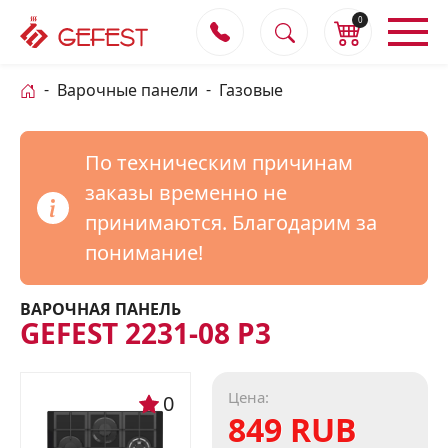
0
Варочные панели
Газовые
По техническим причинам
заказы временно не
принимаются. Благодарим за
понимание!
ВАРОЧНАЯ ПАНЕЛЬ
GEFEST 2231-08 Р3
Цена:
0
849 RUB