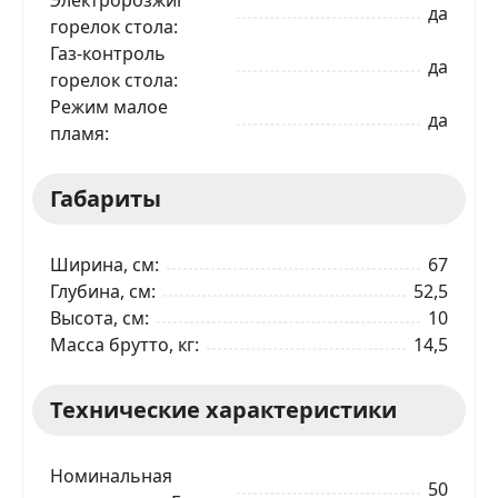
да
горелок стола
Газ-контроль
да
горелок стола
Режим малое
да
пламя
Габариты
ЗАКАЗАТЬ В 1 КЛИК
Ширина, см
67
Глубина, см
52,5
Ваше имя
Высота, см
10
Масса брутто, кг
14,5
Телефон
*
Технические характеристики
Я даю согласие на обработку моих персональных
данных в соответствии
С ПРАВИЛАМИ
торговой
площадки
Номинальная
50