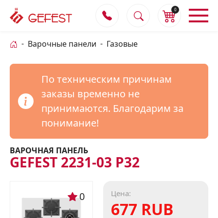
0
Варочные панели
Газовые
По техническим причинам
заказы временно не
принимаются. Благодарим за
понимание!
ВАРОЧНАЯ ПАНЕЛЬ
GEFEST 2231-03 Р32
Цена:
0
677 RUB