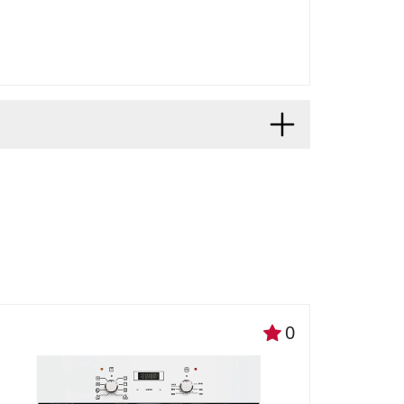
функциональный
енит сочетание
ые материалы сделают ее
0