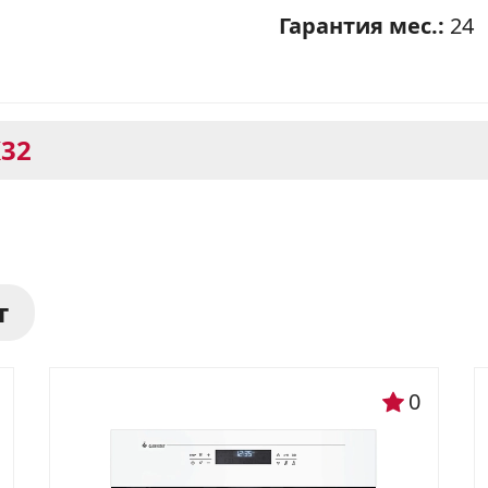
Гарантия мес.:
24
Ваше имя
Телефон
*
К32
Я даю согласие на обработку моих персональных данных в соответствии
С ПРАВИЛАМИ
торговой площадки
est 2231-03 К32: стильный и 
ОТПРАВИТЬ ЗАЯВКУ
 кухне
т
 К32 – это идеальное решение для тех, кто ц
 Белый цвет, стильный дизайн и качественн
0
нтерьеру вашей кухни.
а модели: