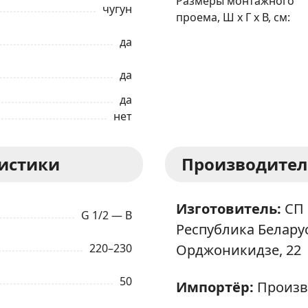
Размеры монтажного
чугун
проема, Ш x Г x В, см
да
да
да
нет
ристики
Производител
Изготовитель:
СП 
G 1/2 — В
Республика Беларусь
220–230
Орджоникидзе, 22
50
Импортёр:
Произв
ЗАКАЗАТЬ В 1 КЛИК