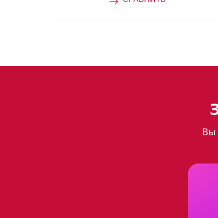
нагревания, например, туш
Характеристики:
Ширина: 60 см
Глубина: 52, 5 см
Высота: 10 см
Количество зон приготовле
Вы 
Материал варочной поверх
Материал решеток: чугун
Управление: механическое
Газ-контроль: да
Электророзжиг: да