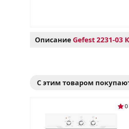
Описание
Gefest 2231-03 
Варочная панель Gef
помощник на вашей
С этим товаром покупаю
Варочная панель Gefest 2231-03
функциональности и эстетики.
0
гармоничным дополнением к и
Основные преимуществ