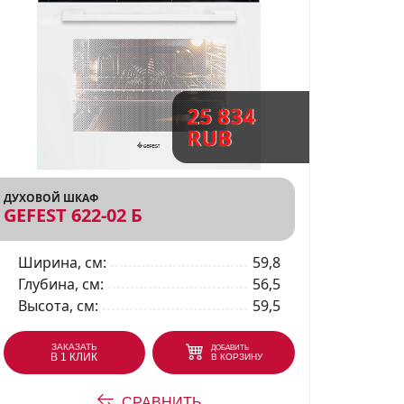
позволяет вам свободно
и устойчива к высоким
25 834
RUB
суды и прочность конструкции.
ДУХОВОЙ ШКАФ
онфорок простым и
GEFEST 622-02 Б
Ширина, см
59,8
тухания пламени, обеспечивая
Глубина, см
56,5
Высота, см
59,5
ить время приготовления и не
ЗАКАЗАТЬ
ДОБАВИТЬ
В 1 КЛИК
В КОРЗИНУ
да, требующие медленного
СРАВНИТЬ