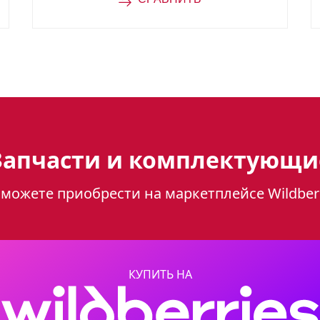
ить или варить на слабом огне.
Запчасти и комплектующи
ния: 4
можете приобрести на маркетплейсе Wildber
ности: стекло
КУПИТЬ НА