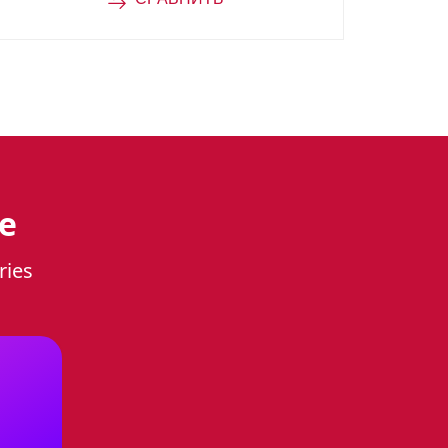
е
ries