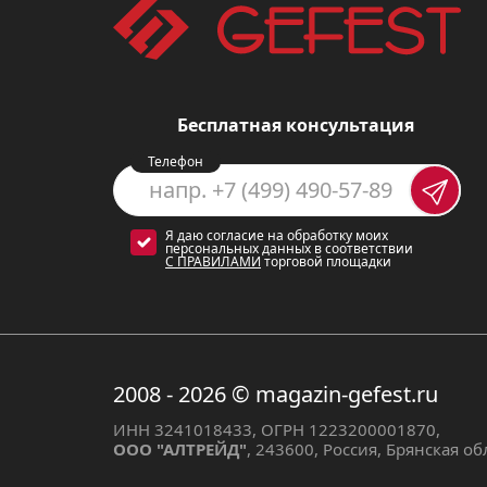
Система газ-контроля обеспеч
погаснет, подача газа автомат
Бесплатная консультация
Дополнительные преим
Телефон
Варочная панель Gefest 2231-0
Я даю согласие на обработку моих
медленном огне.
персональных данных в соответствии
С ПРАВИЛАМИ
торговой площадки
В комплекте с варочной панел
диаметра, 3 чугунные решетки,
2008 - 2026
© magazin-gefest.ru
Сценарии использован
ИНН 3241018433, ОГРН 1223200001870,
ООО "АЛТРЕЙД"
, 243600, Россия, Брянская о
Варочная панель Gefest 2231-0