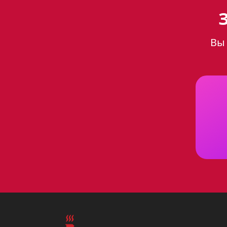
одном флаконе
Вы 
Варочная панель Gefest 2231-01
функциональность. Ее кремовы
вашей кухне изысканности. Бл
10 см
в высоту), эта варочная 
Функциональность и бе
Варочная панель Gefest 2231-
готовить сразу несколько блю
сделает процесс розжига макс
Варочная панель оснащена чу
механическим повреждениям.