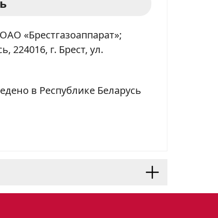
ь
ОАО «Брестгазоаппарат»;
, 224016, г. Брест, ул.
едено в Республике Беларусь
айн и надежность в