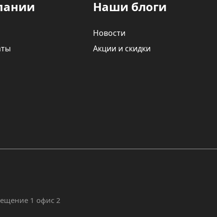
пании
Наши блоги
пламя по каким-либо причинам
Новости
аты
Акции и скидки
орая позволяет готовить на
акладку для посуды малого
мещение 1 офис 2
предпочитает готовить на газу,