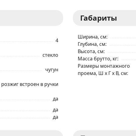
Габариты
ЗАКАЗАТЬ В 1 КЛИК
Ширина, см
4
Глубина, см
Высота, см
Ваше имя
стекло
Масса брутто, кг
Размеры монтажного
чугун
Телефон
*
проема, Ш x Г x В, см
розжиг встроен в ручки
Я даю согласие на обработку моих персональных данных в соответствии
С ПРАВИЛАМИ
торговой площадки
да
да
ОТПРАВИТЬ ЗАЯВКУ
да