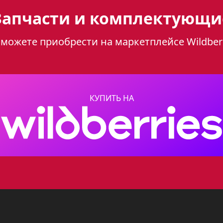
Запчасти и комплектующи
можете приобрести на маркетплейсе Wildber
 В85 - это идеальное решение для тех, кто ц
й цвет гармонично впишется в любой интерь
агодаря своим компактным размерам (
67 см
панель идеально подойдет как для небольших
КУПИТЬ НА
зопасность
01 В85 оснащена четырьмя газовыми конфорк
д одновременно. Встроенный электророзжиг,
имально удобным.
гунными решетками, которые устойчивы к в