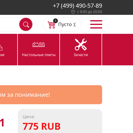
+7 (499) 490-57-89
с 9:00 до 20:00
0
Пусто :(
ки
Настольные плиты
Зачасти
им за понимание!
Цена:
1
775 RUB