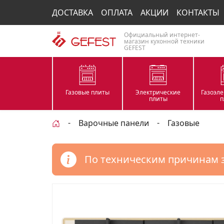
ДОСТАВКА
ОПЛАТА
АКЦИИ
КОНТАКТЫ
Официальный интернет-
магазин кухонной техники
GEFEST
Газовые плиты
Электрические
Газоэл
плиты
п
Варочные панели
Газовые
По техническим причинам 