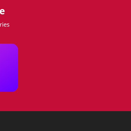
е
ries
енит стиль и
ер, а ретро-дизайн придаст
в ширину,
52, 5 см
в глубину и
, так и для просторных кухонь.
ами, что позволит вам
 расположенный в ручках,
ысоким температурам и