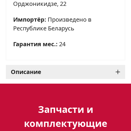
Орджоникидзе, 22
Импортёр:
Произведено в
Республике Беларусь
Гарантия мес.:
24
Описание
Варочная панель Gefest
2231-01 К59 - стильный и
Запчасти и
функциональный выбор
комплектующие
для Вашей кухни