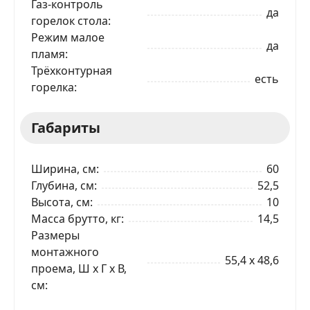
Газ-контроль
да
горелок стола
Режим малое
да
пламя
Трёхконтурная
есть
горелка
Габариты
Ширина, см
60
Глубина, см
52,5
Высота, см
10
Масса брутто, кг
14,5
ЗАКАЗАТЬ В 1 КЛИК
Размеры
монтажного
55,4 x 48,6
проема, Ш x Г x В,
Ваше имя
см