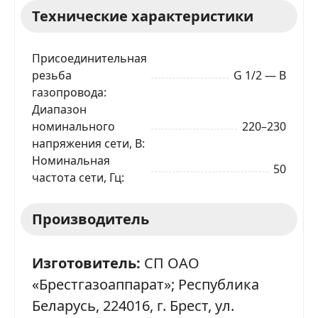
Технические характеристики
Телефон
*
Присоединительная
Я даю согласие на обработку моих персональных
данных в соответствии
С ПРАВИЛАМИ
торговой
резьба
G 1/2 — В
площадки
газопровода
Диапазон
ОТПРАВИТЬ ЗАЯВКУ
номинального
220–230
напряжения сети, В
Номинальная
50
частота сети, Гц
Производитель
Изготовитель:
СП ОАО
«Брестгазоаппарат»; Республика
Беларусь, 224016, г. Брест, ул.