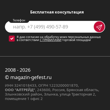
гарнитуров. Она выполнена в
элегантном малахитовом цвете,
Бесплатная консультация
который придаст Вашей кухне
Телефон
изысканный вид. Благодаря
механическому управлению, Вы легко
Я даю согласие на обработку моих персональных данных
сможете регулировать мощность
в соответствии
С ПРАВИЛАМИ
торговой площадки
каждой конфорки.
Преимущества
2008 - 2026
Варочная панель Gefest 2231-01 К59
© magazin-gefest.ru
обладает рядом преимуществ, которые
ИНН 3241018433, ОГРН 1223200001870,
сделают ее незаменимым
ООО "АЛТРЕЙД"
, 243600, Россия, Брянская область,
Злынковский район, Злынка, улица Тракторная 2,
помощником на кухне:
помещение 1 офис 2