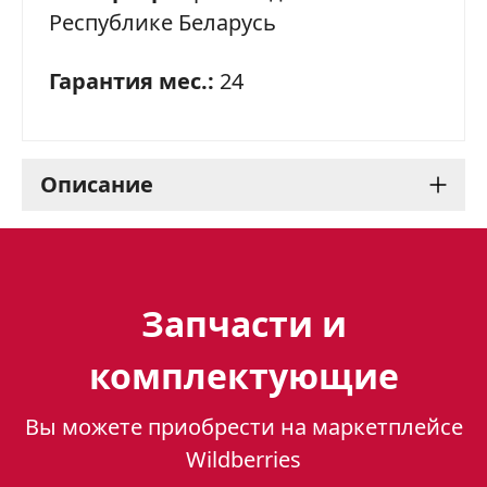
Республике Беларусь
Гарантия мес.:
24
Описание
Варочная панель Gefest
2230 К16: стильный и
Запчасти и
функциональный
комплектующие
помощник на вашей
Вы можете приобрести на маркетплейсе
кухне
Wildberries