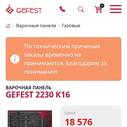
0
Варочные панели
Газовые
По техническим причинам
заказы временно не
принимаются. Благодарим за
понимание!
ВАРОЧНАЯ ПАНЕЛЬ
GEFEST 2230 К16
Цена:
0
18 576