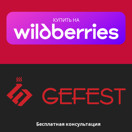
Варочная панель Gefest 2230 К16 - это
стильное и практичное решение для
вашей кухни. Она идеально впишется
КУПИТЬ НА
в любой интерьер, благодаря своему
элегантному черному цвету и дизайну
«ночь», а ее функциональность
позволит вам с легкостью готовить
любимые блюда.
Особенности модели:
Четыре газовые конфорки
различной мощности (3 кВт, 1 кВт,
1, 8 кВт), позволяющие готовить
Бесплатная консультация
блюда различной сложности.