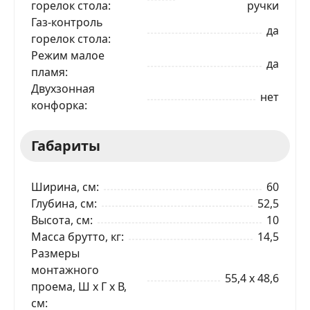
горелок стола
ручки
Газ-контроль
да
горелок стола
ЗАКАЗАТЬ В 1 КЛИК
Режим малое
да
пламя
Двухзонная
нет
Ваше имя
конфорка
Габариты
Телефон
*
Ширина, см
60
Я даю согласие на обработку моих персональных
данных в соответствии
С ПРАВИЛАМИ
торговой
Глубина, см
52,5
площадки
Высота, см
10
Масса брутто, кг
14,5
ОТПРАВИТЬ ЗАЯВКУ
Размеры
монтажного
55,4 x 48,6
проема, Ш x Г x В,
см