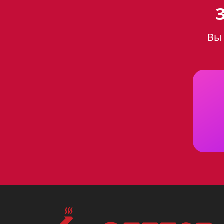
кухне
Вы 
Варочная панель Gefest 1214-
позволит легко и комфортно г
интерьер, а эмалированная по
Ключевые преимуществ
Четыре конфорки
для при
Электророзжиг
, встроенн
Чугунные решетки
устойч
легко моются.
Газ-контроль
предотвратит
безопасность.