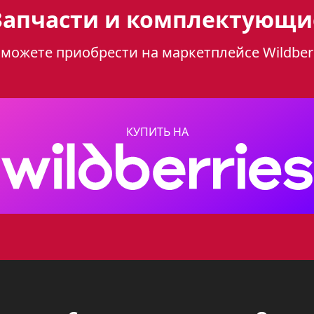
Запчасти и комплектующи
можете приобрести на маркетплейсе Wildber
01 К3 – это функциональный и стильный элем
отовить любимые блюда. Ее
черный цвет
пре
верхность легко очищается от загрязнений.
КУПИТЬ НА
а:
готовления блюд различной степени сложно
ый в ручки, обеспечивает мгновенное и без
ивы к высоким температурам и механически
 утечку газа при случайном затухании плам