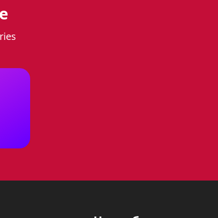
е
ries
ент вашей кухни, который
красно впишется в любой
сти.
опасное включение горелок.
м повреждениям, а также
ени, обеспечивая вашу