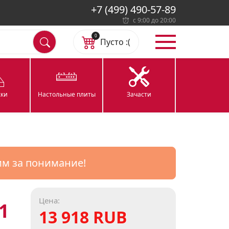
+7 (499) 490-57-89
с 9:00 до 20:00
0
Пусто :(
ки
Настольные плиты
Зачасти
им за понимание!
Цена:
1
13 918 RUB