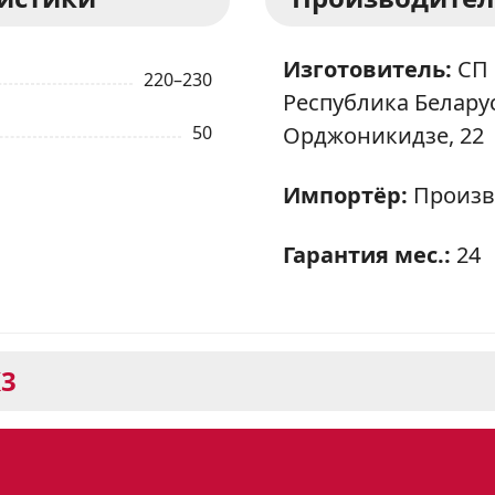
Изготовитель:
СП 
220–230
Республика Беларусь
50
Орджоникидзе, 22
Импортёр:
Произв
Гарантия мес.:
24
К3
est 1214-01 К3: стильный пом