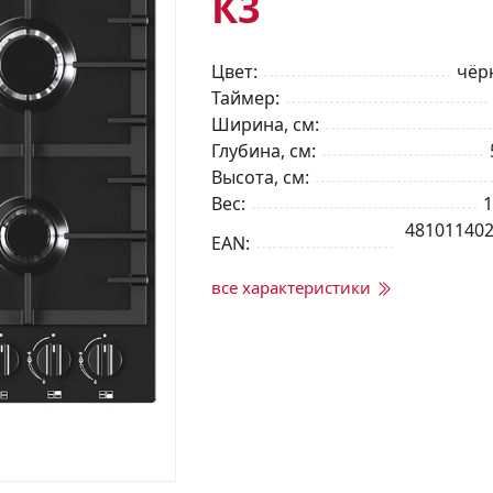
К3
Цвет
чёр
Таймер
Ширина, см
Глубина, см
Высота, см
Вес
1
48101140
EAN
все характеристики