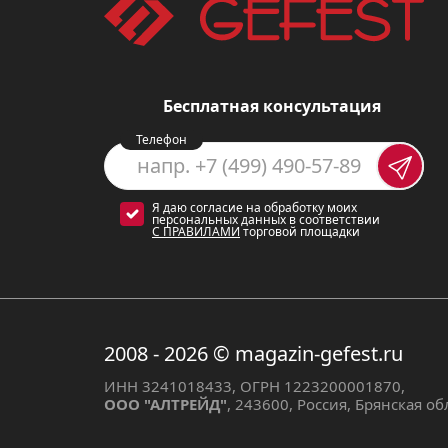
Режим малое пламя
позво
Характеристики:
Бесплатная консультация
Телефон
Варочная панель Gefest 1214-0
9, 5 см
, что позволяет легко в
вы всегда будете четко контр
Я даю согласие на обработку моих
персональных данных в соответствии
С ПРАВИЛАМИ
торговой площадки
Сценарии использовани
Варочная панель Gefest 1214-0
2008 - 2026
© magazin-gefest.ru
подойдет как для небольшой с
разной мощности, вы сможете 
ИНН 3241018433, ОГРН 1223200001870,
ООО "АЛТРЕЙД"
, 243600, Россия, Брянская о
обеспечивает безопасность при