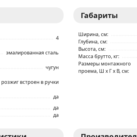
Габариты
ЗАКАЗАТЬ В 1 КЛИК
Ширина, см
4
Глубина, см
Высота, см
Ваше имя
эмалированная сталь
Масса брутто, кг
Размеры монтажного
чугун
проема, Ш x Г x В, см
Телефон
*
розжиг встроен в ручки
Я даю согласие на обработку моих персональных данных в соответствии
С ПРАВИЛАМИ
торговой площадки
да
да
ОТПРАВИТЬ ЗАЯВКУ
да
ристики
Производител