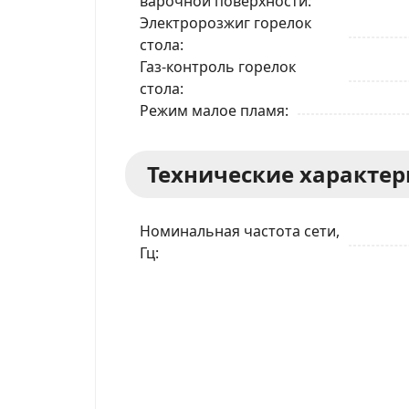
варочной поверхности
Электророзжиг горелок
стола
Газ-контроль горелок
стола
Режим малое пламя
Технические характе
Номинальная частота сети,
Гц