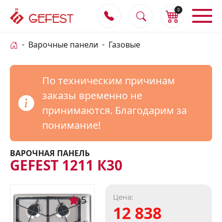
0
Варочные панели
Газовые
По техническим причинам
заказы временно не
принимаются. Благодарим за
понимание!
ВАРОЧНАЯ ПАНЕЛЬ
GEFEST 1211 К30
Цена:
5
12 838