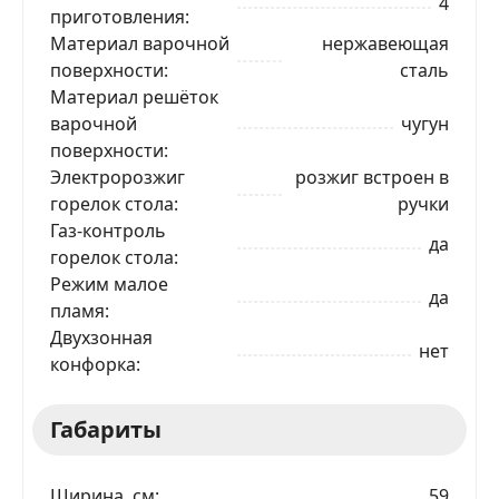
4
приготовления
Материал варочной
нержавеющая
поверхности
сталь
Материал решёток
варочной
чугун
поверхности
Электророзжиг
розжиг встроен в
горелок стола
ручки
ЗАКАЗАТЬ В 1 КЛИК
Газ-контроль
да
горелок стола
Режим малое
да
пламя
Ваше имя
Двухзонная
нет
конфорка
Телефон
*
Габариты
Я даю согласие на обработку моих персональных
данных в соответствии
С ПРАВИЛАМИ
торговой
площадки
Ширина, см
59