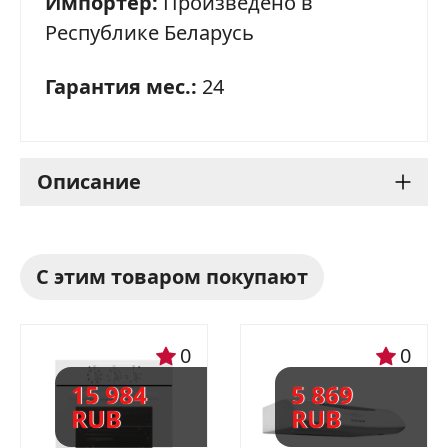
Импортёр:
Произведено в
Республике Беларусь
Гарантия мес.:
24
Описание
Варочная панель Gefest
С этим товаром покупают
3210: надежный
помощник на вашей
0
0
кухне
15 984
5 869
RUB
RUB
Варочная панель Gefest 3210 - это