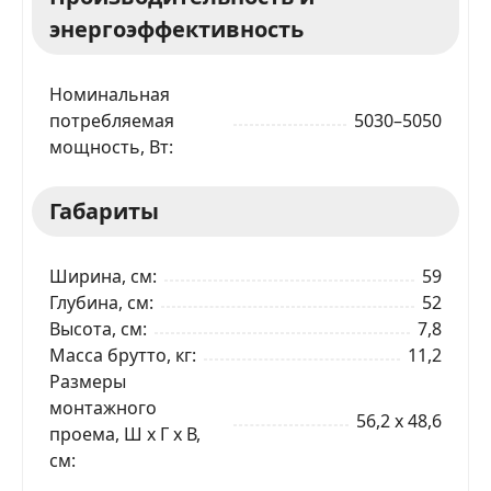
энергоэффективность
Номинальная
потребляемая
5030–5050
ЗАКАЗАТЬ В 1 КЛИК
мощность, Вт
Габариты
Ваше имя
Ширина, см
59
Телефон
*
Глубина, см
52
Высота, см
7,8
Масса брутто, кг
11,2
Я даю согласие на обработку моих персональных
Размеры
данных в соответствии
С ПРАВИЛАМИ
торговой
площадки
монтажного
56,2 x 48,6
проема, Ш x Г x В,
ОТПРАВИТЬ ЗАЯВКУ
см