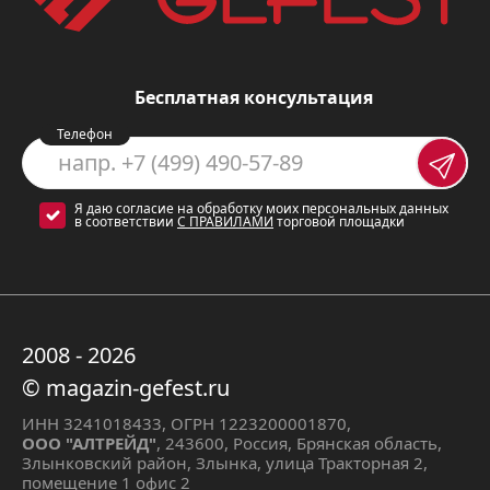
простое и интуитивно понятное.
Четыре надежных поворотных
переключателя обеспечивают
Бесплатная консультация
удобство в регулировке мощности
конфорок.
Телефон
Эмалированная поверхность
:
легко моется и устойчива к
Я даю согласие на обработку моих персональных данных
в соответствии
С ПРАВИЛАМИ
торговой площадки
царапинам.
Сценарии использования
2008 - 2026
Варочная панель Gefest 3210 идеально
© magazin-gefest.ru
подходит для:
ИНН 3241018433, ОГРН 1223200001870,
ООО "АЛТРЕЙД"
, 243600, Россия, Брянская область,
Приготовление разнообразных
Злынковский район, Злынка, улица Тракторная 2,
блюд, от простых завтраков до
помещение 1 офис 2