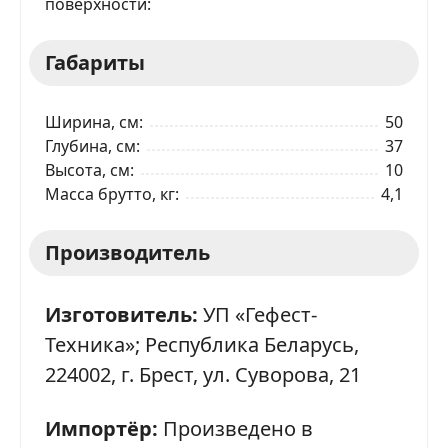
поверхности
Я даю согласие на обработку моих персональных
Габариты
данных в соответствии
С ПРАВИЛАМИ
торговой
площадки
Ширина, см
50
ОТПРАВИТЬ ЗАЯВКУ
Глубина, см
37
Высота, см
10
Масса брутто, кг
4,1
Производитель
Изготовитель:
УП «Гефест-
Техника»; Республика Беларусь,
224002, г. Брест, ул. Суворова, 21
Импортёр:
Произведено в