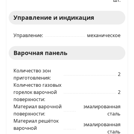
Управление и индикация
Управление
механическое
Варочная панель
Количество зон
2
приготовления
ЗАКАЗАТЬ В 1 КЛИК
Количество газовых
горелок варочной
2
поверхности
Материал варочной
эмалированная
Ваше имя
поверхности
сталь
Материал решёток
эмалированная
варочной
Телефон
*
сталь