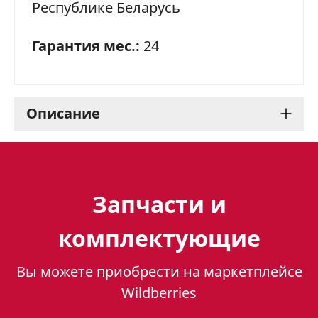
Республике Беларусь
Гарантия мес.:
24
Описание
Настольная плита Gefest
ПГ 700-03: Компактный
Запчасти и
помощник для
комплектующие
маленькой кухни
Вы можете приобрести на маркетплейсе
Настольная плита Gefest ПГ 700-03 - это
Wildberries
компактное решение для небольших