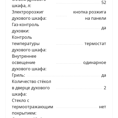
52
шкафа, л
Электророзжиг
кнопка розжига
духового шкафа
на панели
Газ-контроль
да
духовки
Контроль
температуры
термостат
духового шкафа
Внутреннее
освещение
одинарное
духового шкафа
Гриль
да
Количество стёкол
в дверце духового
2
шкафа
ЗАКАЗАТЬ В 1 КЛИК
Стекло с
термоотражающим
нет
покрытием