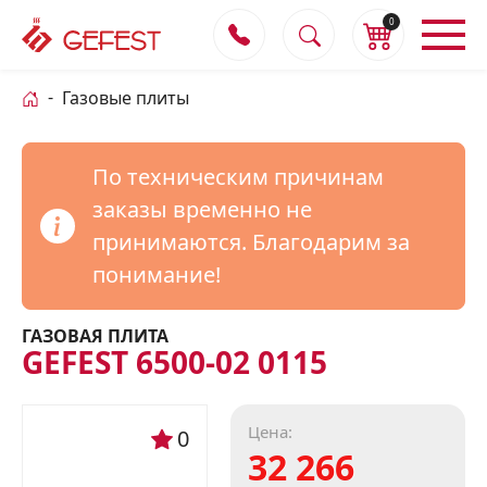
0
Газовые плиты
По техническим причинам
заказы временно не
принимаются. Благодарим за
понимание!
ГАЗОВАЯ ПЛИТА
GEFEST 6500-02 0115
Цена:
0
32 266