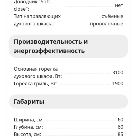
Доводчик "Soft-
Ваше имя
нет
close"
Тип направляющих
съёмные
духового шкафа
проволочные
Телефон
*
Производительность и
Я даю согласие на обработку моих персональных
данных в соответствии
С ПРАВИЛАМИ
торговой
энергоэффективность
площадки
ОТПРАВИТЬ ЗАЯВКУ
Основная горелка
3100
духового шкафа, Вт
Горелка гриль, Вт
1900
Габариты
Ширина, см
60
Глубина, см
60
Высота, см
85