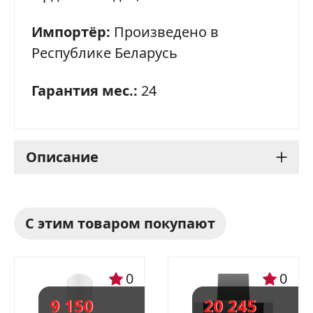
Импортёр:
Произведено в
Республике Беларусь
Гарантия мес.:
24
Описание
Газовая плита Gefest 6500-
С этим товаром покупают
02 0115
Газовая плита Gefest 6500-02 0115 - это
0
0
стильный и функциональный прибор,
9 150
20 245
который станет настоящим