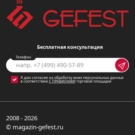
газа при случайном потухании
пламени, что гарантирует
безопасность вашей кухни.
Термостат
для контроля
температуры внутри духовки,
Бесплатная консультация
позволяющий добиваться
Телефон
идеального результата при
приготовлении блюд.
Я даю согласие на обработку моих персональных данных
Встроенный таймер
для удобства
в соответствии
С ПРАВИЛАМИ
торговой площадки
при приготовлении блюд.
Съёмные проволочные
направляющие
для удобства
2008 - 2026
использования и мытья.
© magazin-gefest.ru
Внутреннее освещение
духового