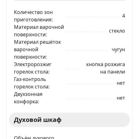
Количество зон
4
приготовления
Материал варочной
стекло
поверхности
Материал решёток
варочной
чугун
поверхности
Электророзжиг
кнопка розжига
горелок стола
на панели
Газ-контроль
нет
горелок стола
Двухзонная
нет
конфорка
Духовой шкаф
Объём духового