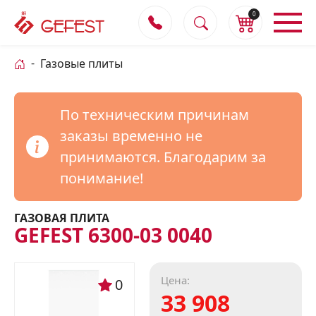
0
Газовые плиты
По техническим причинам
заказы временно не
принимаются. Благодарим за
понимание!
ГАЗОВАЯ ПЛИТА
GEFEST 6300-03 0040
Цена:
0
33 908