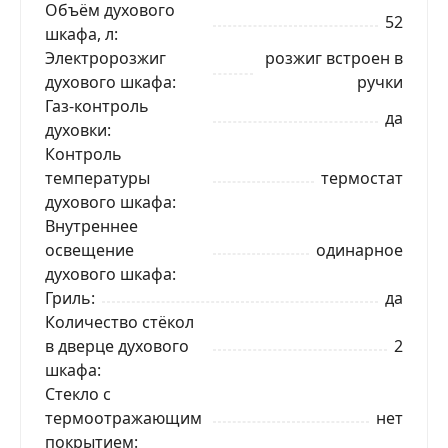
Объём духового
52
шкафа, л
Электророзжиг
розжиг встроен в
ЗАКАЗАТЬ В 1 КЛИК
духового шкафа
ручки
Газ-контроль
да
духовки
Контроль
Ваше имя
температуры
термостат
духового шкафа
Внутреннее
Телефон
*
освещение
одинарное
духового шкафа
Гриль
да
Я даю согласие на обработку моих персональных
данных в соответствии
С ПРАВИЛАМИ
торговой
Количество стёкол
площадки
в дверце духового
2
шкафа
ОТПРАВИТЬ ЗАЯВКУ
Стекло с
термоотражающим
нет
покрытием