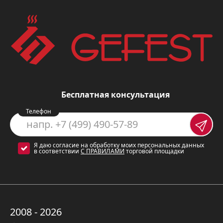
газа.
Электророзжиг горелок
варочной поверхности и
духовки
позволит Вам забыть о
спичках и зажигалках.
Внутреннее освещение духовки
Бесплатная консультация
позволит Вам всегда
Телефон
контролировать процесс готовки.
Чугунные решетки
– прочные и
Я даю согласие на обработку моих персональных данных
устойчивые, обеспечивают
в соответствии
С ПРАВИЛАМИ
торговой площадки
стабильность при готовке.
Характеристики плиты Gefest 6300-
02 0047
2008 - 2026