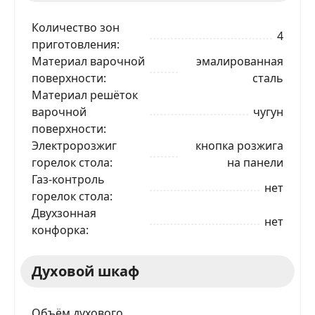
Количество зон
4
приготовления
Материал варочной
эмалированная
поверхности
сталь
Материал решёток
варочной
чугун
поверхности
Электророзжиг
кнопка розжига
горелок стола
на панели
Газ-контроль
нет
горелок стола
Двухзонная
нет
конфорка
Духовой шкаф
Объём духового