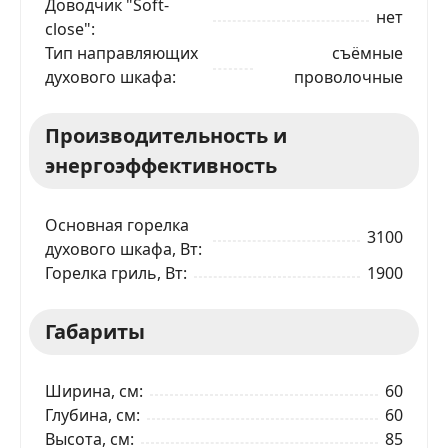
Доводчик "Soft-
нет
close"
Ваше имя
Тип направляющих
съёмные
духового шкафа
проволочные
Телефон
*
Производительность и
энергоэффективность
Я даю согласие на обработку моих персональных
данных в соответствии
С ПРАВИЛАМИ
торговой
площадки
Основная горелка
3100
ОТПРАВИТЬ ЗАЯВКУ
духового шкафа, Вт
Горелка гриль, Вт
1900
Габариты
Ширина, см
60
Глубина, см
60
Высота, см
85