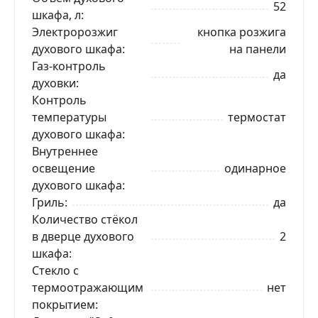
52
шкафа, л
Электророзжиг
кнопка розжига
духового шкафа
на панели
Газ-контроль
да
духовки
Контроль
температуры
термостат
духового шкафа
Внутреннее
освещение
одинарное
духового шкафа
Гриль
да
Количество стёкол
в дверце духового
2
шкафа
Стекло с
ЗАКАЗАТЬ В 1 КЛИК
термоотражающим
нет
покрытием