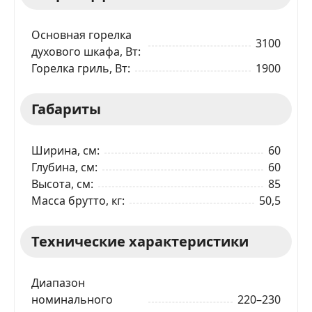
Я даю согласие на обработку моих персональных
Основная горелка
данных в соответствии
С ПРАВИЛАМИ
торговой
3100
площадки
духового шкафа, Вт
Горелка гриль, Вт
1900
ОТПРАВИТЬ ЗАЯВКУ
Габариты
Ширина, см
60
Глубина, см
60
Высота, см
85
Масса брутто, кг
50,5
Технические характеристики
Диапазон
номинального
220–230