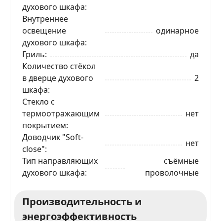
духового шкафа
Внутреннее
освещение
одинарное
духового шкафа
Гриль
да
Количество стёкол
в дверце духового
2
шкафа
Стекло с
термоотражающим
нет
покрытием
ЗАКАЗАТЬ В 1 КЛИК
Доводчик "Soft-
нет
close"
Тип направляющих
съёмные
духового шкафа
проволочные
Ваше имя
Производительность и
Телефон
*
энергоэффективность