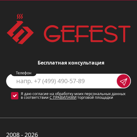
Преимущества модели:
Четыре зоны приготовления
обеспечивают максимальную
свободу действий, позволяя
одновременно готовить разные
Бесплатная консультация
блюда.
Телефон
Электророзжиг горелок
делает
процесс готовки максимально
Я даю согласие на обработку моих персональных данных
удобным, исключая
в соответствии
С ПРАВИЛАМИ
торговой площадки
необходимость использования
спичек или зажигалок.
Газ-контроль
обеспечивает
2008 - 2026
безопасность, автоматически