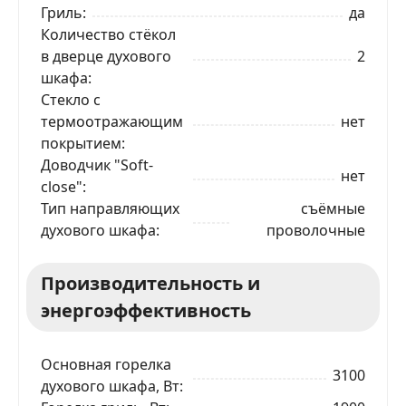
Гриль
да
Количество стёкол
Ваше имя
в дверце духового
2
шкафа
Телефон
*
Стекло с
термоотражающим
нет
покрытием
Я даю согласие на обработку моих персональных
Доводчик "Soft-
данных в соответствии
С ПРАВИЛАМИ
торговой
нет
площадки
close"
Тип направляющих
съёмные
ОТПРАВИТЬ ЗАЯВКУ
духового шкафа
проволочные
Производительность и
энергоэффективность
Основная горелка
3100
духового шкафа, Вт