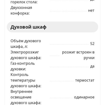
горелок стола
Двухзонная
нет
конфорка
Духовой шкаф
Объём духового
52
шкафа, л
Электророзжиг
розжиг встроен в
духового шкафа
ручки
Газ-контроль
да
духовки
Контроль
температуры
термостат
духового шкафа
Внутреннее
ЗАКАЗАТЬ В 1 КЛИК
освещение
одинарное
духового шкафа