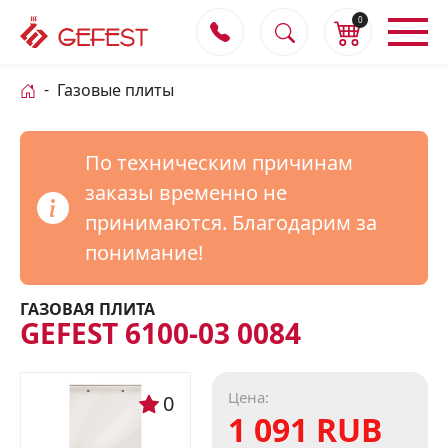
0
Газовые плиты
По техническим причинам
заказы временно не
принимаются. Благодарим за
понимание!
ГАЗОВАЯ ПЛИТА
GEFEST 6100-03 0084
Цена:
0
1 091 RUB