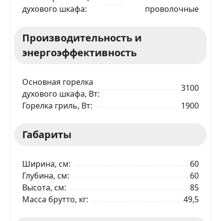
духового шкафа
проволочные
Телефон
*
Производительность и
Я даю согласие на обработку моих персональных
данных в соответствии
С ПРАВИЛАМИ
торговой
энергоэффективность
площадки
Основная горелка
ОТПРАВИТЬ ЗАЯВКУ
3100
духового шкафа, Вт
Горелка гриль, Вт
1900
Габариты
Ширина, см
60
Глубина, см
60
Высота, см
85
Масса брутто, кг
49,5