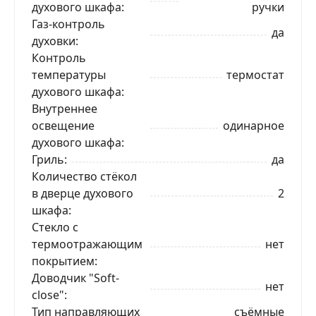
духового шкафа
ручки
Газ-контроль
да
духовки
Контроль
температуры
термостат
духового шкафа
Внутреннее
освещение
одинарное
духового шкафа
Гриль
да
Количество стёкол
в дверце духового
2
шкафа
ЗАКАЗАТЬ В 1 КЛИК
Стекло с
термоотражающим
нет
покрытием
Доводчик "Soft-
нет
Ваше имя
close"
Тип направляющих
съёмные