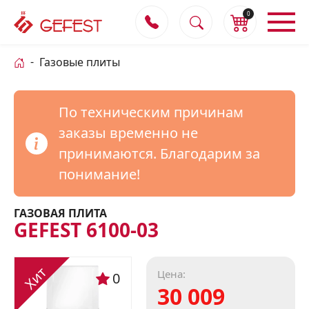
0
Газовые плиты
По техническим причинам
заказы временно не
принимаются. Благодарим за
понимание!
ГАЗОВАЯ ПЛИТА
GEFEST 6100-03
Хит
Цена:
0
30 009