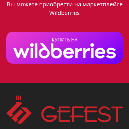
Вы можете приобрести на маркетплейсе
эмалированная сталь
Wildberries
Число газовых конфорок: 4
Объем духовки: 52 л
КУПИТЬ НА
Тип управления: электронное
Благодаря своему классическому
дизайну и белому цвету, плита Gefest
6100-03 гармонично впишется в любой
интерьер вашей кухни.
Варочная поверхность: комфорт и
удобство
Варочная поверхность плиты Gefest