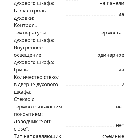
духового шкафа
на панели
Газ-контроль
да
духовки
Контроль
температуры
термостат
духового шкафа
Внутреннее
освещение
одинарное
духового шкафа
Гриль
да
Количество стёкол
в дверце духового
2
шкафа
Стекло с
ЗАКАЗАТЬ В 1 КЛИК
термоотражающим
нет
покрытием
Доводчик "Soft-
нет
close"
Ваше имя
Тип направляющих
съёмные