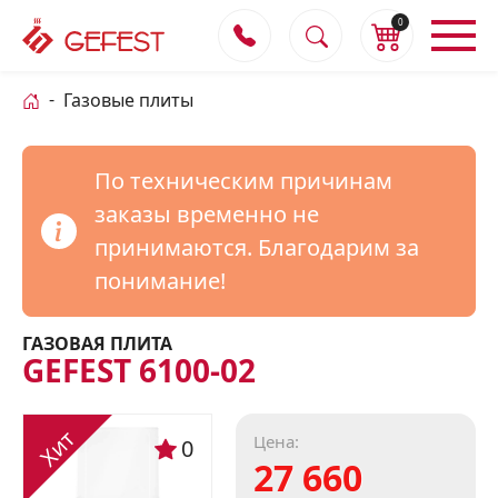
0
Газовые плиты
По техническим причинам
заказы временно не
принимаются. Благодарим за
понимание!
ГАЗОВАЯ ПЛИТА
GEFEST 6100-02
Хит
Цена:
0
27 660