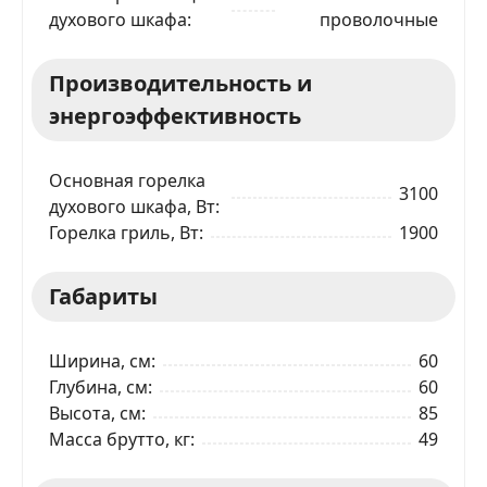
духового шкафа
проволочные
Телефон
*
Производительность и
энергоэффективность
Я даю согласие на обработку моих персональных
данных в соответствии
С ПРАВИЛАМИ
торговой
площадки
Основная горелка
3100
ОТПРАВИТЬ ЗАЯВКУ
духового шкафа, Вт
Горелка гриль, Вт
1900
Габариты
Ширина, см
60
Глубина, см
60
Высота, см
85
Масса брутто, кг
49