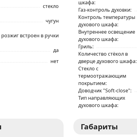
шкафа
стекло
Газ-контроль духовки
Ваше имя
Контроль температуры
чугун
духового шкафа
Телефон
*
Внутреннее освещение
розжиг встроен в ручки
духового шкафа
Гриль
да
Я даю согласие на обработку моих персональных данных в соответствии
Количество стёкол в
С ПРАВИЛАМИ
торговой площадки
нет
дверце духового шкафа
Стекло с
ОТПРАВИТЬ ЗАЯВКУ
термоотражающим
покрытием
Доводчик "Soft-close"
Тип направляющих
духового шкафа
и
Габариты