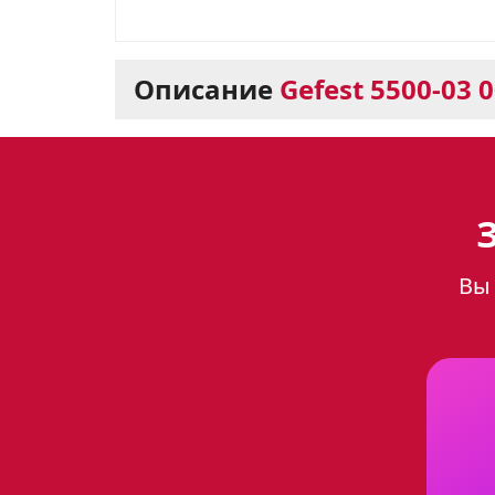
Описание
Gefest 5500-03 
Газовая плита Gefest
функциональность
Вы 
Газовая плита Gefest 5500-03 0
станет украшением любой кухн
фасад и варочную поверхность 
Комфортное использов
Варочная поверхность плиты 