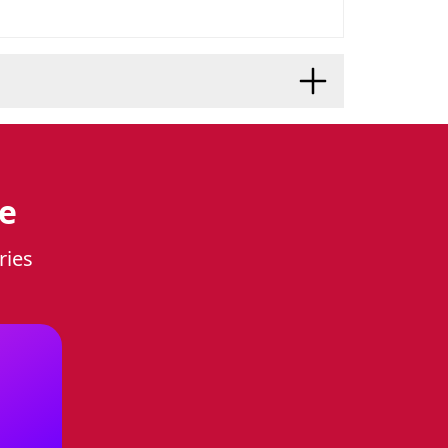
н и
е
ries
изайна и практичности, которое
 цвете, имеет стеклянный
ременный вид.
зной мощности, что позволяет