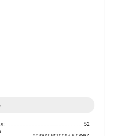
ф
 л
52
о
розжиг встроен в ручки