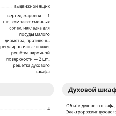
выдвижной ящик
вертел, жаровня — 1
шт., комплект сменных
сопел, накладка для
посуды малого
диаметра, противень,
регулировочные ножки,
решётка варочной
поверхности — 2 шт.,
решётка духового
шкафа
Духовой шка
Объём духового шкафа,
ЗАКАЗАТЬ В 1 КЛИК
4
Электророзжиг духовог