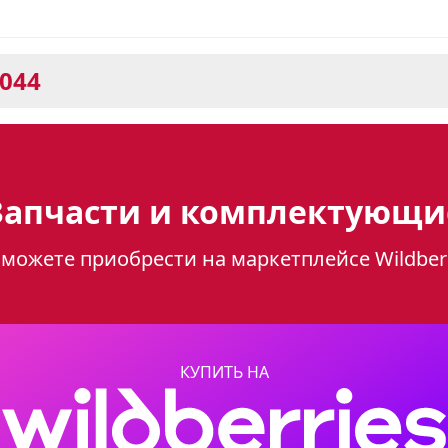
0044
 5500-03 0044: стильный дизай
Запчасти и комплектующи
можете приобрести на маркетплейсе Wildber
044 - это идеальное сочетание элегантного д
и. Плита выполнена в классическом черном
из закаленного стекла, что придает ей сов
КУПИТЬ НА
ание
снабжена четырьмя газовыми конфорками ра