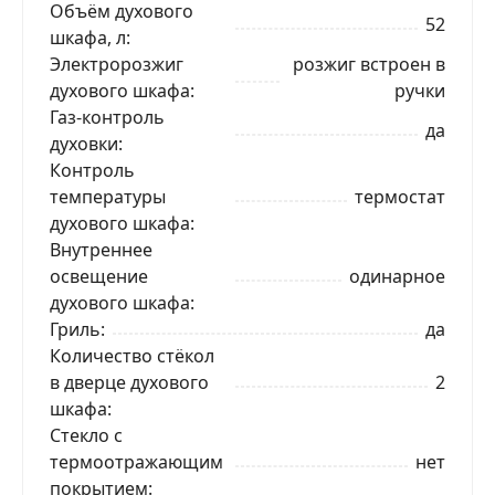
Объём духового
52
шкафа, л
Электророзжиг
розжиг встроен в
духового шкафа
ручки
ЗАКАЗАТЬ В 1 КЛИК
Газ-контроль
да
духовки
Контроль
температуры
термостат
Ваше имя
духового шкафа
Внутреннее
Телефон
*
освещение
одинарное
духового шкафа
Гриль
да
Я даю согласие на обработку моих персональных
Количество стёкол
данных в соответствии
С ПРАВИЛАМИ
торговой
площадки
в дверце духового
2
шкафа
ОТПРАВИТЬ ЗАЯВКУ
Стекло с
термоотражающим
нет
покрытием