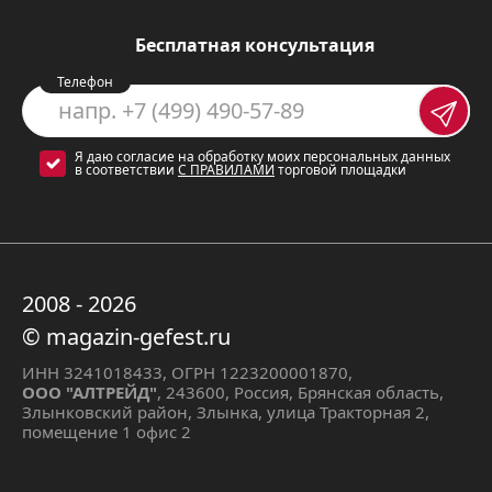
Газ-контроль
для конфорок и
Бесплатная консультация
духового шкафа – это гарантия
Телефон
безопасности, особенно если в
доме есть маленькие дети или
Я даю согласие на обработку моих персональных данных
пожилые люди.
в соответствии
С ПРАВИЛАМИ
торговой площадки
Эмалированная поверхность
легко моется и устойчива к
царапинам.
2008 - 2026
Чугунные решетки
– надежные и
© magazin-gefest.ru
долговечные.
ИНН 3241018433, ОГРН 1223200001870,
Электророзжиг конфорок и
ООО "АЛТРЕЙД"
, 243600, Россия, Брянская область,
Злынковский район, Злынка, улица Тракторная 2,
духовки
встроен в поворотные
помещение 1 офис 2
ручки – это удобно и практично.