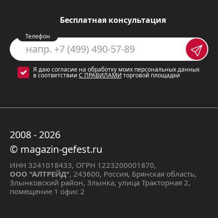
5100-02 0187
Бесплатная консультация
Плита оснащена четырьмя газовыми
Телефон
конфорками, что позволяет готовить
сразу несколько блюд
Я даю согласие на обработку моих персональных данных
в соответствии
С ПРАВИЛАМИ
торговой площадки
одновременно.
Для удобства
использования плита оборудована
электророзжигом конфорок,
который позволяет легко и быстро
2008 - 2026
включить горелку одним нажатием
© magazin-gefest.ru
кнопки.
ИНН 3241018433, ОГРН 1223200001870,
ООО "АЛТРЕЙД"
, 243600, Россия, Брянская область,
Газовая духовка объемом 52 литра -
Злынковский район, Злынка, улица Тракторная 2,
помещение 1 офис 2
это отличный вариант для
приготовления вкусных и ароматных