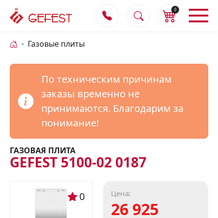
0
Газовые плиты
По техническим причинам
заказы временно не
принимаются. Благодарим за
понимание!
ГАЗОВАЯ ПЛИТА
GEFEST 5100-02 0187
Цена:
0
26 925