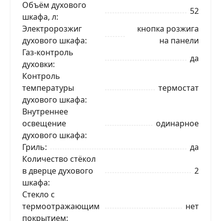
Объём духового
52
шкафа, л
Электророзжиг
кнопка розжига
духового шкафа
на панели
ЗАКАЗАТЬ В 1 КЛИК
Газ-контроль
да
духовки
Контроль
температуры
термостат
Ваше имя
духового шкафа
Внутреннее
Телефон
*
освещение
одинарное
духового шкафа
Гриль
да
Я даю согласие на обработку моих персональных
Количество стёкол
данных в соответствии
С ПРАВИЛАМИ
торговой
площадки
в дверце духового
2
шкафа
ОТПРАВИТЬ ЗАЯВКУ
Стекло с
термоотражающим
нет
покрытием