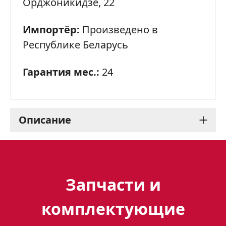
Орджоникидзе, 22
Импортёр:
Произведено в
Республике Беларусь
Гарантия мес.:
24
Описание
Газовая плита Gefest 5100-
02 0187: стильная и
Запчасти и
функциональная
комплектующие
помощница на вашей