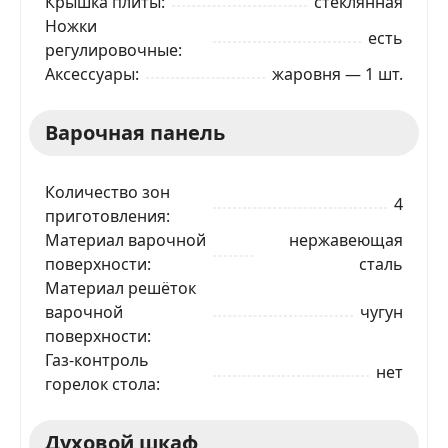
Крышка плиты
стеклянная
Ножки
есть
регулировочные
Аксессуары
жаровня — 1 шт.
Варочная панель
Количество зон
4
приготовления
Материал варочной
нержавеющая
поверхности
сталь
Материал решёток
варочной
чугун
поверхности
Газ-контроль
нет
горелок стола
Духовой шкаф