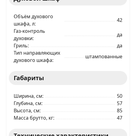
Объём духового
42
шкафа, л
Газ-контроль
да
духовки
Гриль
да
Тип направляющих
штампованные
духового шкафа
ЗАКАЗАТЬ В 1 КЛИК
Габариты
Ширина, см
50
Ваше имя
Глубина, см
57
Высота, см
85
Масса брутто, кг
47
Телефон
*
Технические характеристики