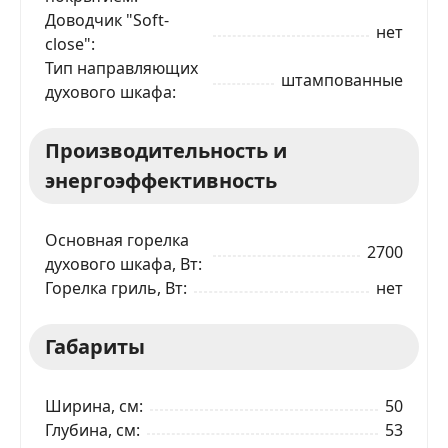
Телефон
*
Доводчик "Soft-
нет
close"
Тип направляющих
Я даю согласие на обработку моих персональных
штампованные
данных в соответствии
С ПРАВИЛАМИ
торговой
духового шкафа
площадки
Производительность и
ОТПРАВИТЬ ЗАЯВКУ
энергоэффективность
Основная горелка
2700
духового шкафа, Вт
Горелка гриль, Вт
нет
Габариты
Ширина, см
50
Глубина, см
53