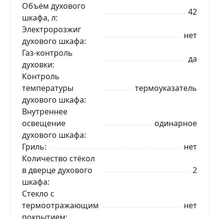
Объём духового
42
шкафа, л
Электророзжиг
нет
духового шкафа
Газ-контроль
да
духовки
Контроль
температуры
термоуказатель
духового шкафа
Внутреннее
освещение
одинарное
духового шкафа
Гриль
нет
ЗАКАЗАТЬ В 1 КЛИК
Количество стёкол
в дверце духового
2
шкафа
Ваше имя
Стекло с
термоотражающим
нет
покрытием