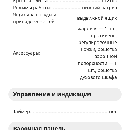
Крышка плиты
щиток
Режимы работы
нижний нагрев
Ящик для посуды и
выдвижной ящик
принадлежностей
жаровня — 1 шт.,
противень,
регулировочные
ножки, решётка
Аксессуары
варочной
поверхности — 1
шт., решётка
духового шкафа
Управление и индикация
Таймер
нет
Варочная панель