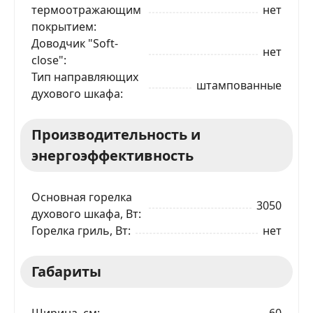
термоотражающим
нет
покрытием
Телефон
*
Доводчик "Soft-
нет
close"
Тип направляющих
Я даю согласие на обработку моих персональных
штампованные
данных в соответствии
С ПРАВИЛАМИ
торговой
духового шкафа
площадки
ОТПРАВИТЬ ЗАЯВКУ
Производительность и
энергоэффективность
Основная горелка
3050
духового шкафа, Вт
Горелка гриль, Вт
нет
Габариты
Ширина, см
60