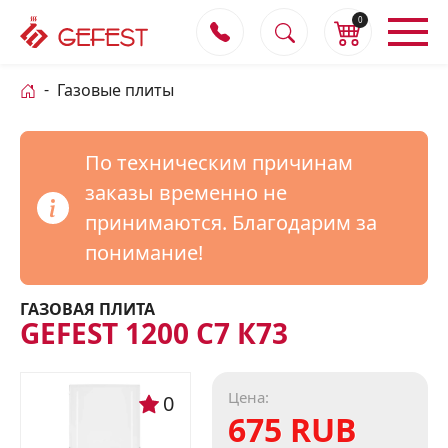
0
Газовые плиты
По техническим причинам
заказы временно не
принимаются. Благодарим за
понимание!
ГАЗОВАЯ ПЛИТА
GEFEST 1200 С7 К73
Цена:
0
675 RUB