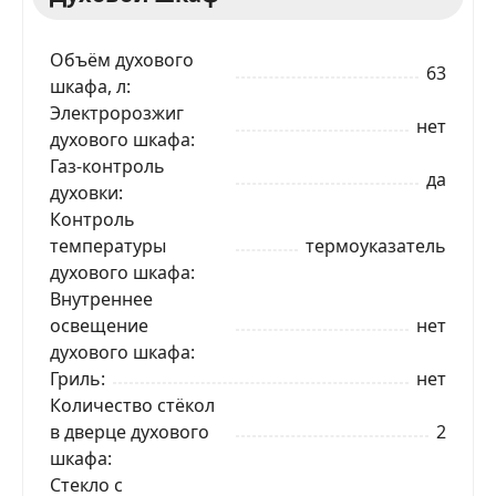
Объём духового
63
шкафа, л
Электророзжиг
нет
духового шкафа
Газ-контроль
да
духовки
Контроль
температуры
термоуказатель
духового шкафа
Внутреннее
освещение
нет
духового шкафа
ЗАКАЗАТЬ В 1 КЛИК
Гриль
нет
Количество стёкол
в дверце духового
2
шкафа
Ваше имя
Стекло с