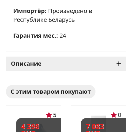
Импортёр:
Произведено в
Республике Беларусь
Гарантия мес.:
24
Описание
Газовая плита Gefest 1200
С этим товаром покупают
С7 К43: надежная и
функциональная
5
0
Газовая плита Gefest 1200 С7 К43 - это
4 398
7 083