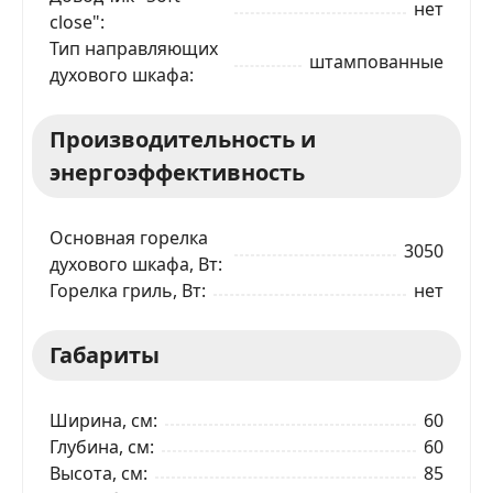
нет
close"
Тип направляющих
штампованные
духового шкафа
Производительность и
ЗАКАЗАТЬ В 1 КЛИК
энергоэффективность
Основная горелка
3050
Ваше имя
духового шкафа, Вт
Горелка гриль, Вт
нет
Телефон
*
Габариты
Я даю согласие на обработку моих персональных
данных в соответствии
С ПРАВИЛАМИ
торговой
Ширина, см
60
площадки
Глубина, см
60
Высота, см
85
ОТПРАВИТЬ ЗАЯВКУ