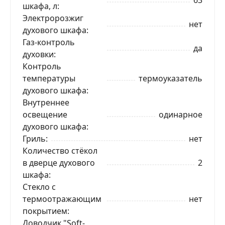
шкафа, л
Электророзжиг
нет
духового шкафа
Газ-контроль
да
духовки
Контроль
температуры
термоуказатель
духового шкафа
Внутреннее
освещение
одинарное
духового шкафа
Гриль
нет
Количество стёкол
в дверце духового
2
шкафа
Стекло с
термоотражающим
нет
покрытием
Доводчик "Soft-