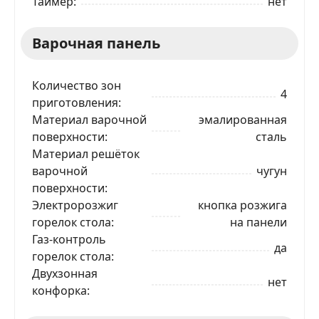
Таймер
нет
Варочная панель
Количество зон
4
приготовления
Материал варочной
эмалированная
поверхности
сталь
Материал решёток
варочной
чугун
поверхности
Электророзжиг
кнопка розжига
горелок стола
на панели
Газ-контроль
да
горелок стола
Двухзонная
нет
конфорка