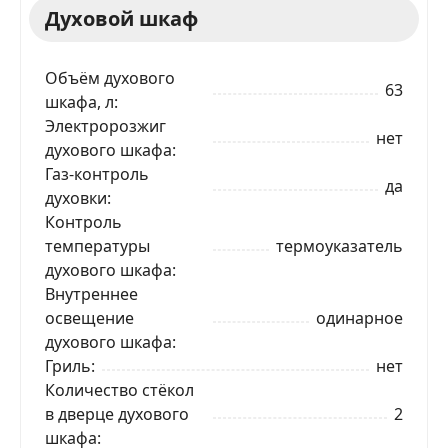
Духовой шкаф
Объём духового
63
шкафа, л
Электророзжиг
нет
духового шкафа
Газ-контроль
да
духовки
Контроль
температуры
термоуказатель
духового шкафа
Внутреннее
освещение
одинарное
духового шкафа
ЗАКАЗАТЬ В 1 КЛИК
Гриль
нет
Количество стёкол
в дверце духового
2
шкафа
Ваше имя