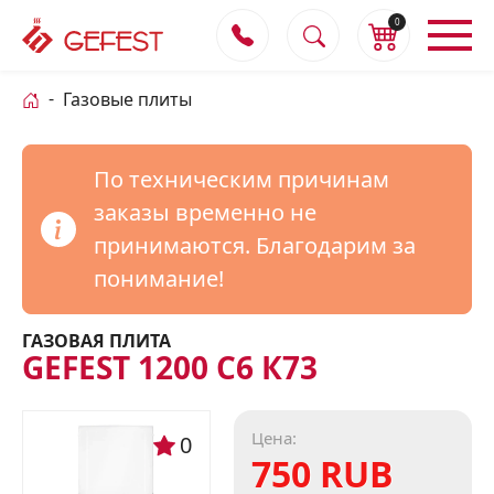
0
Газовые плиты
По техническим причинам
заказы временно не
принимаются. Благодарим за
понимание!
ГАЗОВАЯ ПЛИТА
GEFEST 1200 С6 К73
Цена:
0
750 RUB