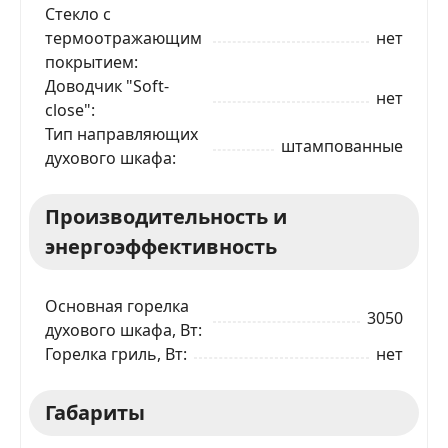
Стекло с
термоотражающим
нет
Телефон
*
покрытием
Доводчик "Soft-
нет
close"
Я даю согласие на обработку моих персональных
Тип направляющих
данных в соответствии
С ПРАВИЛАМИ
торговой
штампованные
площадки
духового шкафа
ОТПРАВИТЬ ЗАЯВКУ
Производительность и
энергоэффективность
Основная горелка
3050
духового шкафа, Вт
Горелка гриль, Вт
нет
Габариты