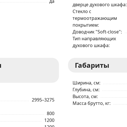
да
дверце духового шкафа
Стекло с
Я даю согласие на обработку моих персональных данных в соответствии
термоотражающим
С ПРАВИЛАМИ
торговой площадки
покрытием
Доводчик "Soft-close"
ОТПРАВИТЬ ЗАЯВКУ
Тип направляющих
духового шкафа
и
Габариты
Ширина, см
Глубина, см
Высота, см
2995–3275
Масса брутто, кг
800
1200