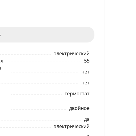
ф
электрический
 л
55
о
нет
нет
термостат
двойное
да
электрический