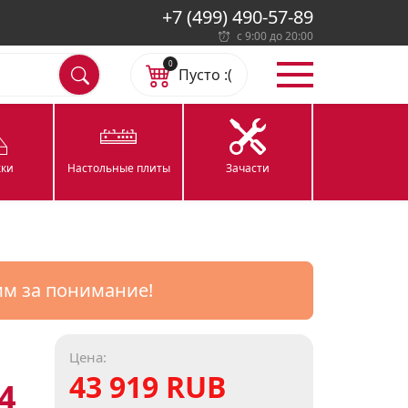
+7 (499) 490-57-89
с 9:00 до 20:00
0
Пусто :(
ки
Настольные плиты
Зачасти
им за понимание!
Цена:
43 919 RUB
4