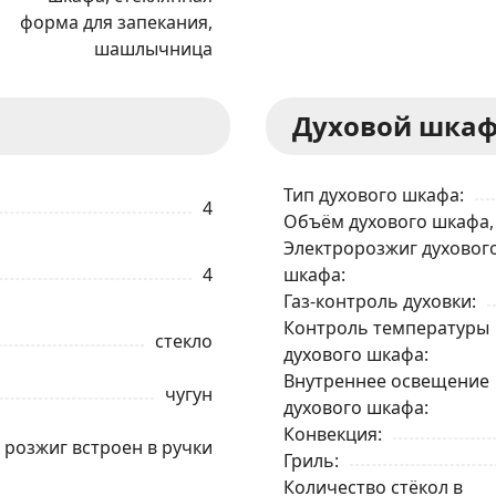
форма для запекания,
шашлычница
Духовой шка
Тип духового шкафа
4
Объём духового шкафа,
Электророзжиг духовог
4
шкафа
Газ-контроль духовки
Контроль температуры
стекло
ЗАКАЗАТЬ В 1 КЛИК
духового шкафа
Внутреннее освещение
чугун
духового шкафа
Ваше имя
Конвекция
розжиг встроен в ручки
Гриль
Количество стёкол в
Телефон
*