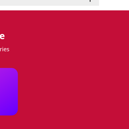
кциональность и
е
ries
циональности и стиля, которая
ете с мраморным дизайном,
ым размерам (60 см в ширину,
терьер.
яет одновременно готовить
лучае потухания пламени,
роен в ручки.