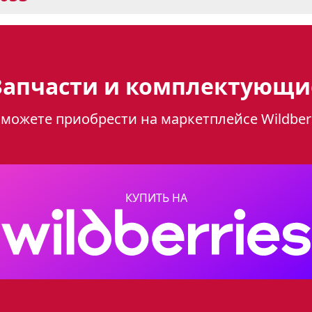
лита Gefest 6302-03 0053: фун
Запчасти и комплектующи
можете приобрести на маркетплейсе Wildber
t 6302-03 0053 – это удачное сочетание функ
 вашей кухни. Плита выполнена в черном цв
современный вид. Благодаря своим компактн
ту), она легко впишется в любой кухонный ин
КУПИТЬ НА
комфорт и безопасность
снащена 4 газовыми горелками, что позвол
на горелках обеспечивает безопасность: в с
кращается. Для удобства розжиг горелок вст