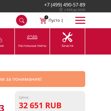
+7 (499) 490-57-89
с 9:00 до 20:00
0
Пусто :(
ки
Настольные плиты
Зачасти
им за понимание!
Цена:
32 651 RUB
3