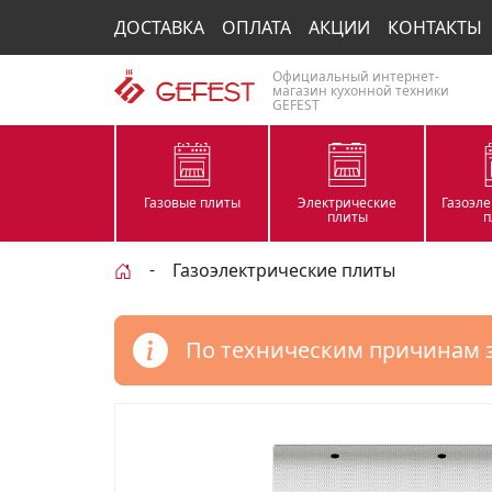
ДОСТАВКА
ОПЛАТА
АКЦИИ
КОНТАКТЫ
Официальный интернет-
магазин кухонной техники
GEFEST
Газовые плиты
Электрические
Газоэл
плиты
п
Газоэлектрические плиты
По техническим причинам 