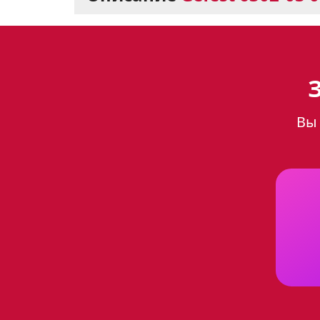
Газоэлектрическая п
стильный дизайн
Вы 
Газоэлектрическая плита Gefes
станет отличным выбором для
что придает ей элегантный и 
60 см в глубину и 85 см в высо
Варочная поверхность: 
Варочная поверхность плиты о
несколько блюд. Газ-контроль 
подача газа автоматически пре