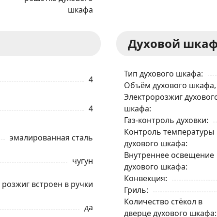
шкафа
Духовой шка
ЗАКАЗАТЬ В 1 КЛИК
Тип духового шкафа
4
Объём духового шкафа,
Электророзжиг духовог
Ваше имя
4
шкафа
Газ-контроль духовки
Контроль температуры
Телефон
*
эмалированная сталь
духового шкафа
Внутреннее освещение
чугун
духового шкафа
Я даю согласие на обработку моих персональных данных в соответствии
С ПРАВИЛАМИ
торговой площадки
Конвекция
розжиг встроен в ручки
Гриль
ОТПРАВИТЬ ЗАЯВКУ
Количество стёкол в
да
дверце духового шкафа