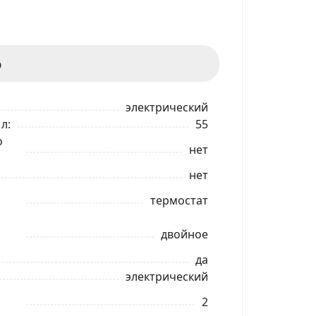
ф
электрический
 л
55
о
нет
нет
термостат
двойное
да
электрический
2