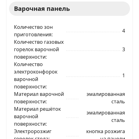
Варочная панель
Количество зон
4
приготовления
Количество газовых
горелок варочной
3
поверхности
Количество
электроконфорок
1
варочной
поверхности
Материал варочной
эмалированная
поверхности
сталь
Материал решёток
эмалированная
варочной
сталь
поверхности
Электророзжиг
кнопка розжига
горелок стола
на панели