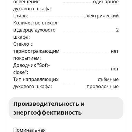
освещение
одинарное
духового шкафа
Гриль
электрический
ЗАКАЗАТЬ В 1 КЛИК
Количество стёкол
в дверце духового
2
шкафа
Стекло с
Ваше имя
термоотражающим
нет
покрытием
Телефон
*
Доводчик "Soft-
нет
close"
Тип направляющих
съёмные
Я даю согласие на обработку моих персональных
духового шкафа
проволочные
данных в соответствии
С ПРАВИЛАМИ
торговой
площадки
Производительность и
ОТПРАВИТЬ ЗАЯВКУ
энергоэффективность
Номинальная