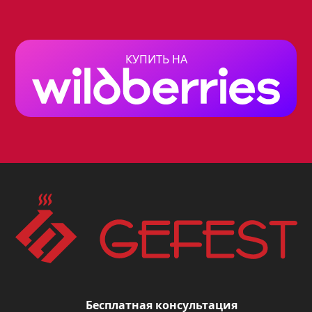
Газовые конфорки отличаются
мощностью, что дает вам
возможность быстро вскипятить воду,
КУПИТЬ НА
тушить овощи или готовить на
медленном огне. Электроконфорка
идеально подходит для жарки и
тушения, обеспечивая равномерный
нагрев.
Функция электророзжига горелок
упрощает процесс приготовления
пищи, избавляя вас от необходимости
использовать спички или зажигалку. А
эмалированная поверхность варочной
панели легко моется, что делает уход
Бесплатная консультация