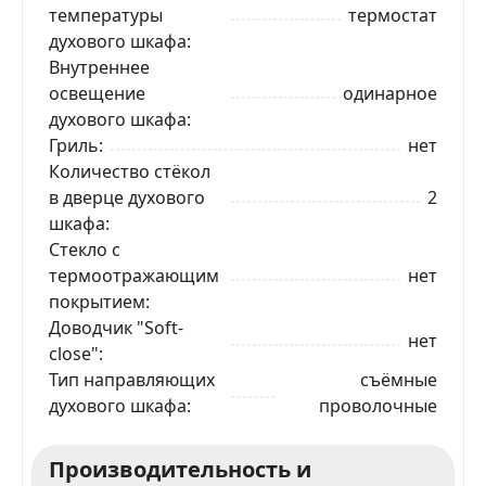
температуры
термостат
духового шкафа
ЗАКАЗАТЬ В 1 КЛИК
Внутреннее
освещение
одинарное
духового шкафа
Гриль
нет
Ваше имя
Количество стёкол
в дверце духового
2
шкафа
Телефон
*
Стекло с
термоотражающим
нет
покрытием
Я даю согласие на обработку моих персональных
данных в соответствии
С ПРАВИЛАМИ
торговой
Доводчик "Soft-
площадки
нет
close"
Тип направляющих
съёмные
ОТПРАВИТЬ ЗАЯВКУ
духового шкафа
проволочные
Производительность и